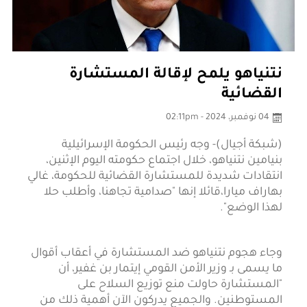
نتنياهو يلمح لإقالة المستشارة
القضائية
04 نوفمبر، 2024 - 02:11pm
(شبكة أجيال)- وجه رئيس الحكومة الإسرائيلية
بنيامين نتنياهو، خلال اجتماع حكومته اليوم الإثنين،
انتقادات شديدة للمستشارة القضائية للحكومة، غالي
بهاراف ميارا،قائلا إنها "صدامية تجاهنا، وأطلب حلا
لهذا الوضع".
وجاء هجوم نتنياهو ضد المستشارة في أعقاب أقوال
ما يسمى بـ وزير الأمن القومي إيتمار بن غفير، أن
"المستشارة حاولت منع توزيع السلاح على
المستوطنين. والجميع يدركون الآن أهمية ذلك من