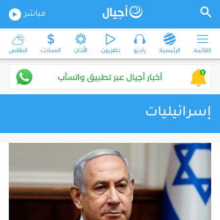
مباشر
القائمة
الرئيسية
راديو
تلفزيون
الأذان
العملات
الطقس
إسرائيليات