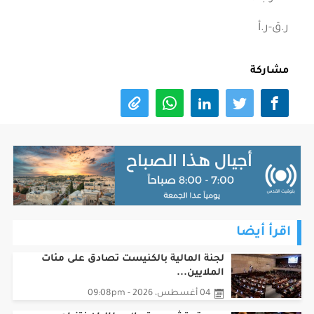
ر.ق-ر.أ
مشاركة
اقرأ أيضا
لجنة المالية بالكنيست تصادق على مئات
الملايين...
04 أغسطس، 2026 - 09:08pm