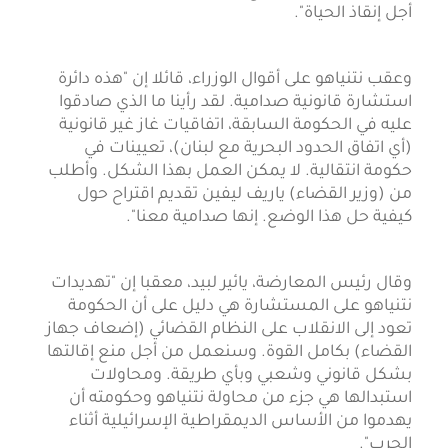
أجل إنقاذ الحياة".
وعقب نتنياهو على أقوال الوزراء، قائلا إن "هذه دائرة
استشارة قانونية صدامية. لقد رأينا ما الذي صادقوا
عليه في الحكومة السابقة، اتفاقيات غاز غير قانونية
(أي اتفاق الحدود البحرية مع لبنان)، تعيينات في
حكومة انتقالية. لا يمكن العمل بهذا الشكل. وأطلب
من (وزير القضاء) ياريف ليفين تقديم اقتراح حول
كيفية حل هذا الوضع. إنها صدامية معنا".
وقال رئيس المعارضة، يائير لبيد، معقبا إن "تهديدات
نتنياهو على المستشارة هي دليل على أن الحكومة
تعود إلى الانقلاب على النظام القضائي (إضعاف جهاز
القضاء) بكامل القوة. وسنعمل من أجل منع إقالتها
بشكل قانوني وشعبي وبأي طريقة. ومحاولات
استبدالها هي جزء من محاولة نتنياهو وحكومته أن
يهدموا من الأساس الديمقراطية الإسرائيلية أثناء
الحرب".