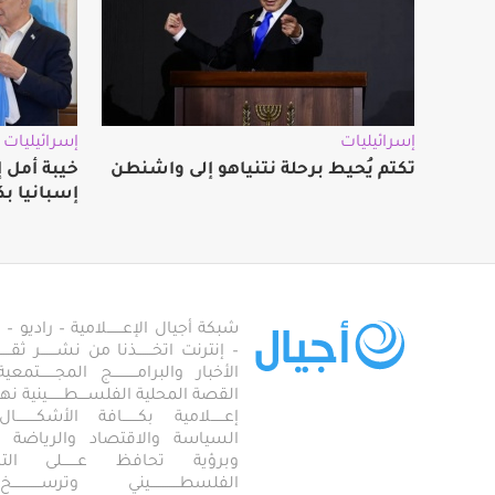
إسرائيليات
إسرائيليات
تكتم يُحيط برحلة نتنياهو إلى واشنطن
خيبة أمل 
إسبانيا ب
شبكة أجيال الإعـــــــلامية – راديو – تلف
– إنترنت اتخـــــــذنا من نشـــــــر ثقــ
الأخبار والبرامـــــــــــج المجـــــــ
القصة المحلية الفلســــطـــــــينية نهجاً، 
إعــــــلامية بكـــــــافة الأشكـــــــ
السياسة والاقتصاد والرياضة والاجـــ
وبرؤية تحافظ عـــــــلى ال
الفلسطـــــــــــــيني وترســـــــــــــخ