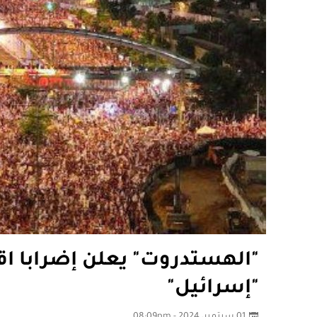
"الهستدروت" يعلن إضرابا اق
"إسرائيل"