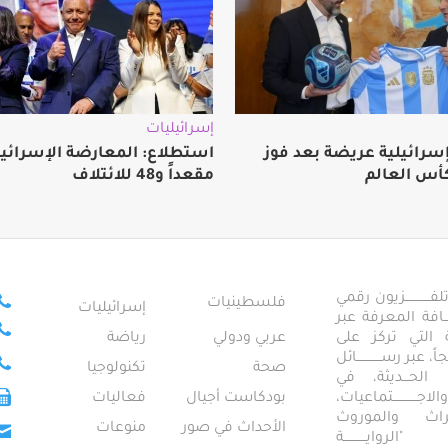
إسرائيليات
إسرائيلية عريضة بعد فوز
كأس العالم
مقعداً و48 للائتلاف
ــــــــــــزيون رقمي
فلسطينيات
إسرائيليات
ـــــافة المعرفة عبر
تمعية التي تركز على
عربي ودولي
رياضة
عبر رســــــــــــائل
صحة
تكنولوجيا
ــال الحـــديثة، في
ـــــــــتماعيات،
بودكاست أجيال
فعاليات
تراث والموروث
الأحداث في صور
منوعات
 "الروايـــــــــــة