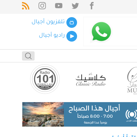
تلفزيون أجيال
راديو أجيال