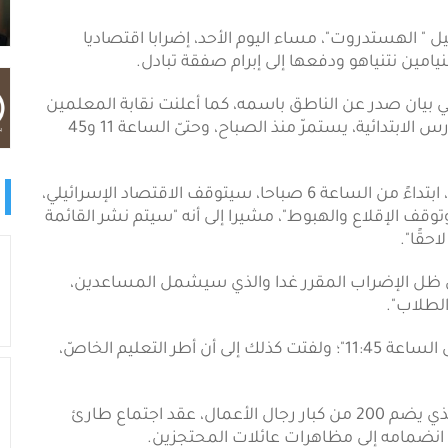
يل " الهستدروت"، مساء اليوم الأحد، إضرابا اقتصاديا
امين نتنياهو ودفعها إلى إبرام صفقة تبادل.
ي بيان صدر عن الناطق باسمه، كما أعلنت نقابة المعلمين
إضراب رياض الأطفال، الإثنين، وإضرابا جزئيا في المدارس الابتدائية، يستمرّ منذ الصباح، وحتىّ الساعة 11 و45
وذكر البيان الذي صدر عن رئيس الهستدروت، أنه "غدا، ابتداءً من الساعة 6 صباحا، سيتوقف الاقتصاد الإسرائيلي،
يون، وتوقف الإقلاع والهبوط"، مشيرا إلى أنه "سيتم نشر القائمة
حقًا".
"في ظل الإضراب المقرر غدا والذي سيشمل المساعدين،
لطلاب".
وأشارت إلى أن المدارس الابتدائية، "ستعمل جزئيا حتى الساعة 11:45"؛ ولفتت كذلك إلى أن أطر التعليم الخاصّ،
وفي سياق متصل، قرر منتدى الأعمال في إسرائيل، الذي يضم 200 من كبار رجال الأعمال، عقد اجتماع طارئ
، انضمامه إلى مظاهرات عائلات المحتجزين.