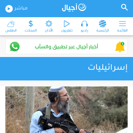
مباشر
القائمة
الرئيسية
راديو
تلفزيون
الأذان
العملات
الطقس
إسرائيليات