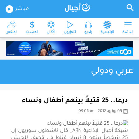
مباشر
القائمة
الرئيسية
راديو
تلفزيون
الأذان
العملات
الطقس
عربي ودولي
درعا.. 25 قتيلاً بينهم أطفال ونساء
09 يونيو، 2012 - 09:06am
شبكة أجيال الإذاعية ARN_ قال ناشطون سوريون إن
25 شخصاً بينهم 8 نساء قتلوا في قصف للجيش