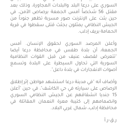
السوري على درعا البلد والبلدات المجاورة، وذلك بعد
مقتل 56 شخصاً أمس الجمعة برصاص الأمن، في
حين بثت على الإنترنت صور مسربة تظهر جنوداً من
الجيش النظامي يمثلون بجثث قتلى سقطوا في قرية
الحمامة بريف إدلب.
وأعلن المرصد السوري لحقوق الإنسان. أمس
الجمعة، أن بلدة طفس في محافظة درعا أيضا
"تتعرض لقصف عنيف من قبل القوات النظامية
السورية التي تحاول السيطرة على البلدة وتسمع
أصوات الانفجارات في بلدة داعل".
وأضاف أنه "في مدينة درعا استشهد مواطن إثر إطلاق
الرصاص على سيارته في حي الكاشف"، في حين "أعلن
15 جنديا انشقاقهم عن الجيش النظامي السوري
وانضمامهم إلى كتيبة معرة النعمان المقاتلة في
محافظة إدلب، شمال غربي البلاد.
ر.ق-ر.أ