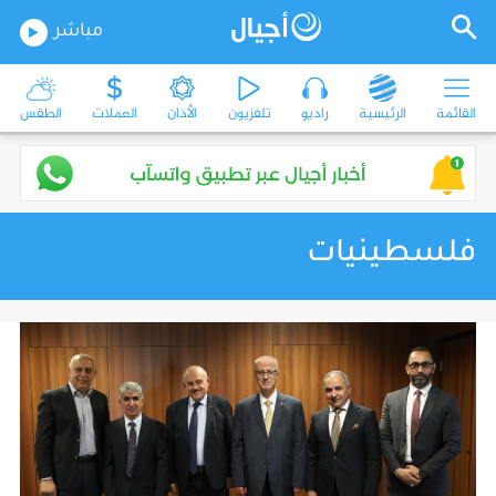
مباشر
القائمة
الرئيسية
راديو
تلفزيون
الأذان
العملات
الطقس
فلسطينيات