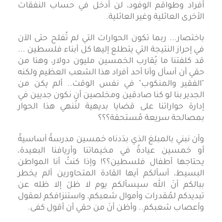
أفراد وطواقم الوفود، لن أدخل في حساب النفقات
الأخرى العائلية وغير العائلية.
باختصار... ربما تكون الحوارات التي لم تُفلح حتى الآن
في إحراز النتيجة التي يتطلع إليها كل أبناء فلسطين ...
قد كلفتنا ما يُقارب الخمسين مليون دولار، وهنا من
حقي أن أسأل وأنا أحد أفراد هذا الشعب العظيم ولكنه
"الفقير والمنكوب" في نفس الوقت.. ألم يكن من
الجدير بنا لو كنا صادقين ومخلصين أن نكون جديين في
إدارة حواراتنا على قضايا بديهية لنُنهي هذا الحوار
بمصالحة سريعة مُستحقة؟؟؟
وأن نبني بالمبلغ الذي بدَدناه خمسين مدرسةً أساسيةً
أو خمسين عيادةً في مخيماتنا وأريافنا البعيدة،
يحتاجها أطفال فلسطين؟؟! وإذا كنتُ أنا المواطن
البسيط، أسألكم أيها القادة المتحاورين ألم يخطر
ببالكم أنَ الله سيسألكم يوم لا ظلَ إلا ظله عن
تبديدكم لمُقدرات وأموال شعبكم، واستنزافكم لعقول
وأعصاب شعبكم.. وأظن أنَ من حقي أن أقول كفى.