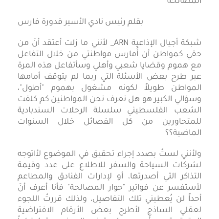
بقلم رئيس نادي الأسير قدورة فارس
شبكة أجيال الإذاعية ARN_ لأنني ما زلت أعتقد أنَ من
حقي كمواطن أن أُمارس مواطنتي من خلال التفاعل
مع هموم وقضايا شعبي وأهلي وسأتفاعل هذه المرة
عبر طرح بعض الأسئلة التي ربما لم يتوقف أمامها
المواطن طويلاً لكونه مشغول بهموم "أطول"،
وسؤالي الكبير هو هل نعرف نحن المواطنين كم كلفت
الشعب الفلسطيني سلسلة الرحلات السندبادية
للمتحاورين من كل الفصائل خلال السنوات
الماضية؟؟
ولأنني لستُ بصدد إجراء تحقيق في الموضوع لأاتوجه
لشركات السياحة والسفر للاطلاع على عدد وقيمة
التذاكر التي أصدرتها، أو لإدارات الفنادق والمطاعم
لأستفسر عن فواتير "حوار المصالحة" فأنا أعرف أنَ
أحداً لن يُعطيني تلك التفاصيل، ولذلك قررتُ اللجوء
لعقلي الساذج لأطرح بعض الأرقام الافتراضية