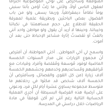
المتوقعة وسأحرص على توخي الموضوعية احتراماً
لعقول الناس أولاً، ولأنني ما زلتُ أؤمن بأننا سنبني
يوماً نظاماً ديمقراطياً، وربما يسعى ولو من باب
الفضول بعض الباحثين وبطريقة علمية لمعرفة
الحقيقة للاطلاع على حجم مساهمتنا في نكباتنا
وخيباتنا، وحينها لا أريد أن يقول ولو مواطن واحد أنني
بالغتُ أو تقصدتُ إثارة مشاعر الإحباط حتى بعد أن
أموت.
واسمح لي أخي المواطن.. أختي المواطنة، أن أفترض
أنَ مجموع الزيارات على مدار السنوات الخمسة
الماضية لوفود مُوسعة ومُقلصة وأفراد وقيادات مع
مُرافقيهم ومُساعديهم وخدمهم وحشمهم الخمسة
آلاف زيارة (من كل القوى والفصائل، وسأفترض أنَ
الخمسة آلاف شخص قد مكثوا في رحلاتهم ما
متوسط مجموعه يساوي عشرة أيام لكل فرد، ودعوني
على أرضية هذه الفرضية البسيطة أن أُجري العملية
الحسابية التالية رغم أنني لم أكن مُوفقاً في مادة
الرياضيات خلال دراستي في المدرسة.