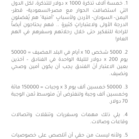
1. خمسة آلاف تذكرة x 1000 دولار للتذكرة، لكل الدول
التي استضافت الحوار مع مصر-السعودية- قطر-
اليمن- السودان- الأردن ولأسبابٍ "أمنية" هم يُفضلون
الدرجة الأولى ولاعتباراتٍ كثيرةٍ .. فهم يحتاجون أيضاً
للراحة للتفكير حتى خلال رحلاتهم وسفرهم في الهم
العام!
2. 5000 شخص x 10 أيام في البلد المضيف = 50000
يوم x 200 دولار للليلة الواحدة في الفنادق – آخذين
بعين الاعتبار أنَ الفندق يجب أن يكون أمين وصحي
ونضيف.
3. 50000 خمسين ألف يوم x 3 وجبات = 150000 مائة
وخمسين ألف وجبة ولنفترض أنَ متوسط ثمن الوجبة
70 دولار.
4. يلي ذلك مهمات وسفريات وتنقلات واتصالات
وقاعات وصالات.
5. ولأنه ليست من حقي أن أتلصص على خصوصيات