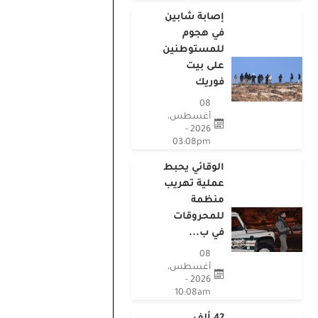
إصابة شابين
في هجوم
للمستوطنين
على بيت
فوريك
08
أغسطس،
2026 -
03:08pm
الوقائي يحبط
عملية تهريب
منظمة
للمحروقات
في ب...
08
أغسطس،
2026 -
10:08am
42 ألف