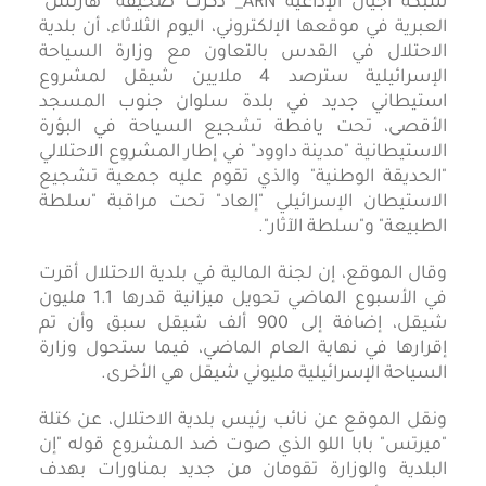
شبكة أجيال الإذاعية ARN_ ذكرت صحيفة "هآرتس"
العبرية في موقعها الإلكتروني، اليوم الثلاثاء، أن بلدية
الاحتلال في القدس بالتعاون مع وزارة السياحة
الإسرائيلية سترصد 4 ملايين شيقل لمشروع
استيطاني جديد في بلدة سلوان جنوب المسجد
الأقصى، تحت يافطة تشجيع السياحة في البؤرة
الاستيطانية "مدينة داوود" في إطار المشروع الاحتلالي
"الحديقة الوطنية" والذي تقوم عليه جمعية تشجيع
الاستيطان الإسرائيلي "إلعاد" تحت مراقبة "سلطة
الطبيعة" و"سلطة الآثار".
وقال الموقع، إن لجنة المالية في بلدية الاحتلال أقرت
في الأسبوع الماضي تحويل ميزانية قدرها 1.1 مليون
شيقل، إضافة إلى 900 ألف شيقل سبق وأن تم
إقرارها في نهاية العام الماضي، فيما ستحول وزارة
السياحة الإسرائيلية مليوني شيقل هي الأخرى.
ونقل الموقع عن نائب رئيس بلدية الاحتلال، عن كتلة
"ميرتس" بابا اللو الذي صوت ضد المشروع قوله "إن
البلدية والوزارة تقومان من جديد بمناورات بهدف