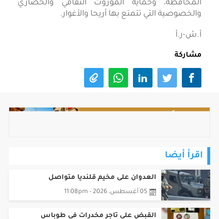
المحافظة، وحماية الموروث الثقافي والحضاري
والخصوصية التي تتمتع بها أريحا والأغوار.
أ.ش-ر.أ
مشاركة
اقرأ أيضا
العدوان على مخيم قلنديا متواصل
05 أغسطس، 2026 - 11:08pm