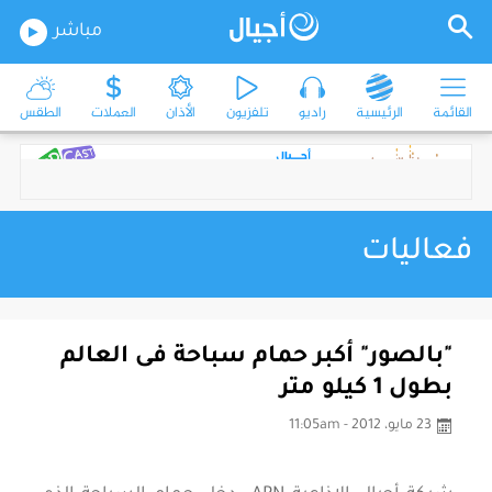
مباشر
القائمة
الرئيسية
راديو
تلفزيون
الأذان
العملات
الطقس
فعاليات
"بالصور" أكبر حمام سباحة فى العالم
بطول 1 كيلو متر
23 مايو، 2012 - 11:05am