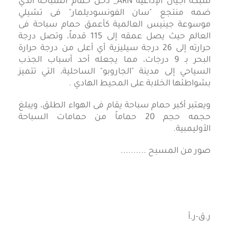
شبكة أجيال الإذاعية ARN_ دخل حمام السباحة الذي
ضمه منتجع "سان الفونسوديلمار" فى تشيلي
موسوعة جينيس العالمية كأعمق حمام سباحة فى
العالم حيث يصل عمقه إلى 115 قدماً، وتصل درجة
حرارته إلى 26 درجة سيليزية أي أعلى من درجة حرارة
البحر بـ 9 درجات، مما يجعله أحد أسباب الجذب
السياحي إلى مدينة "الجاروبو" الساحلية، التي تتميز
بشواطئها الخلابة على المحيط الهادي .
ويعتبر أكبر حمام سباحة يقام فى الهواء الطلق، ويبلغ
حجمه حجم 20 حماماً من حمامات السباحة
الأوليمبية.
صور من المسبح ..........
ر.ق-ر.أ