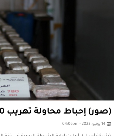
(صور) إحباط محاولة تهريب 780 فرش حشيش جنوب القطاع
14 يونيو، 2023 - 04:06pm