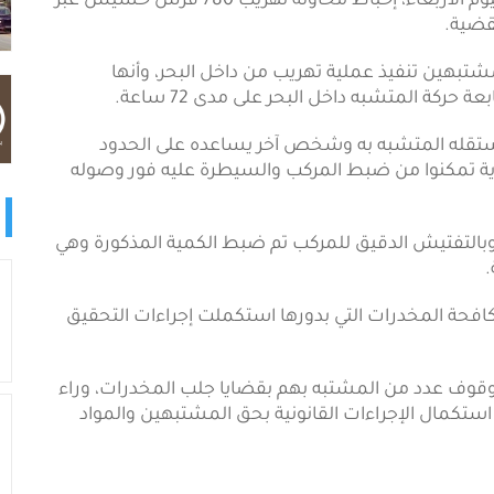
(شبكة أجيال)- أعلنت إدارة الشرطة البحرية في غزة اليوم الأربعاء، إحباط محاولة تهريب 780 فرش حشيش عبر
شتبهين تنفيذ عملية تهريب من داخل البحر، وأنها
ركة المتشبه داخل البحر على مدى 72 ساعة.
استقله المتشبه به وشخص آخر يساعده على الحدود
ورية تمكنوا من ضبط المركب والسيطرة عليه فور وصوله
 وبالتفتيش الدقيق للمركب تم ضبط الكمية المذكورة وهي
حة المخدرات التي بدورها استكملت إجراءات التحقيق
ى وقوف عدد من المشتبه بهم بقضايا جلب المخدرات، وراء
استكمال الإجراءات القانونية بحق المشتبهين والمواد