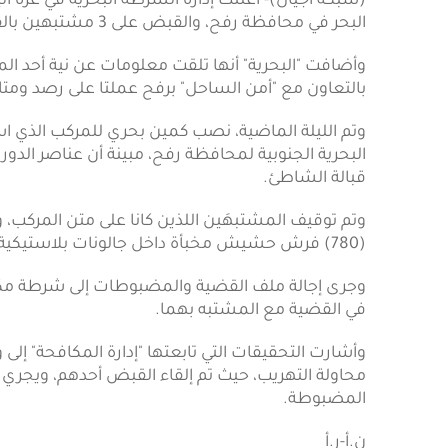
البحر في محافظة رفح، والقبض على 3 مشتبهين بالقضية.
وأضافت "البحرية" أنها تلقت معلومات عن نية أحد الم
بالتعاون مع "أمن الساحل" برفح عملتا على رصد ومتابعة ح
وتم الليلة الماضية، نصب كمين بحري للمركب الذي 
البحرية الجنوبية لمحافظة رفح، مبينة أن عناصر الد
قبالة الشاطئ.
وتم توقيف المشتبهَين اللذين كانا على متن المركب،
(780) فرش حشيش مخبأة داخل جالونات بلاستيكية.
وجرى إجالة ملف القضية والمضبوطات إلى شرطة مكاف
في القضية مع المشتبه بهما.
وأشارت التحقيقات التي تابعتها "إدارة المكافحة" إل
محاولة التهريب، حيث تم إلقاء القبض أحدهم، ويجري 
المضبوطة.
ن.أ-ر.أ