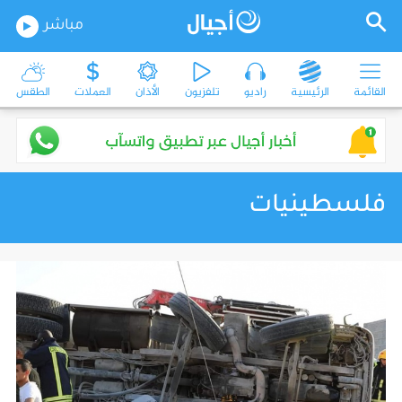
مباشر
القائمة
الرئيسية
راديو
تلفزيون
الأذان
العملات
الطقس
فلسطينيات