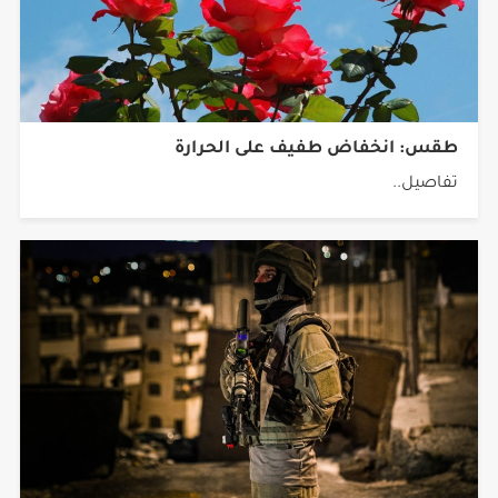
طقس: انخفاض طفيف على الحرارة
تفاصيل..
انسحاب قوات الاحتلال من مخيم قلنديا وكفر عقب