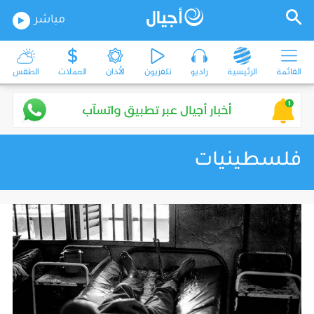
مباشر
القائمة
الرئيسية
راديو
تلفزيون
الأذان
العملات
الطقس
فلسطينيات