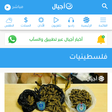
مباشر
القائمة
الرئيسية
راديو
تلفزيون
الأذان
العملات
الطقس
فلسطينيات