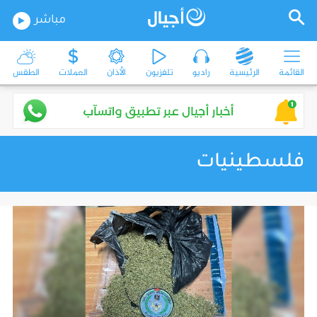
مباشر
القائمة
الرئيسية
راديو
تلفزيون
الأذان
العملات
الطقس
فلسطينيات