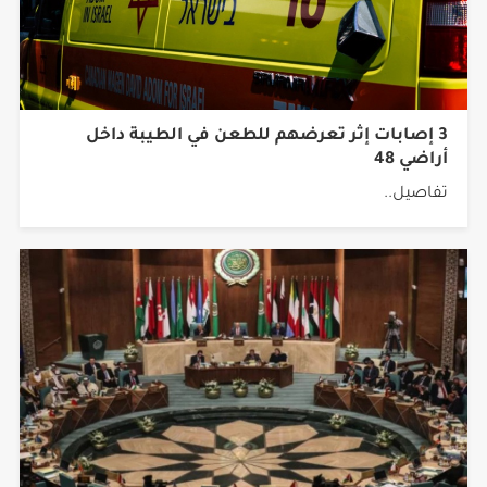
3 إصابات إثر تعرضهم للطعن في الطيبة داخل
أراضي 48
تفاصيل..