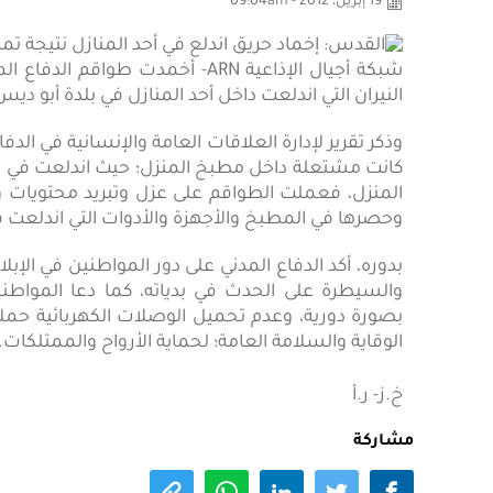
19 إبريل، 2012 - 09:04am
شبكة أجيال الإذاعية ARN- أخمدت
النيران التي اندلعت داخل أحد المنازل في بلدة أبو د
وذكر تقرير لإدارة العلاقات العامة والإنسانية في الد
كانت مشتعلة داخل مطبخ المنزل؛ حيث اندلعت في الأج
المنزل، فعملت الطواقم على عزل وتبريد محتويات و
وحصرها في المطبخ والأجهزة والأدوات التي اندلعت ف
بدوره، أكد الدفاع المدني على دور المواطنين في الإبل
والسيطرة على الحدث في بدياته، كما دعا المواطنين
بصورة دورية، وعدم تحميل الوصلات الكهربائية حملاً زا
الوقاية والسلامة العامة؛ لحماية الأرواح والممتلكات.
خ.ز- ر.أ
مشاركة