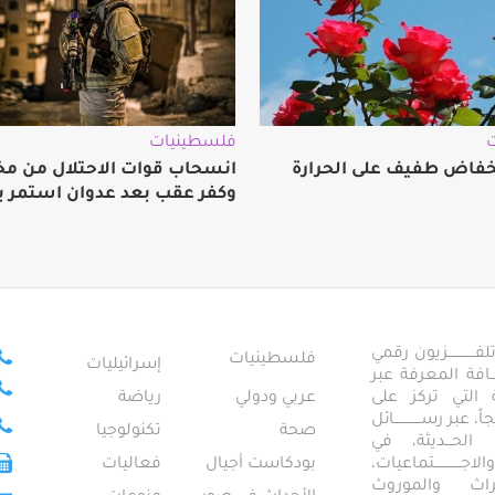
فلسطينيات
فاض طفيف على الحرارة
انسحاب قوات الاحتلال من مخي
وكفر عقب بعد عدوان استمر ي
ــــــــــــزيون رقمي
فلسطينيات
إسرائيليات
ـــــافة المعرفة عبر
تمعية التي تركز على
عربي ودولي
رياضة
عبر رســــــــــــائل
صحة
تكنولوجيا
ــال الحـــديثة، في