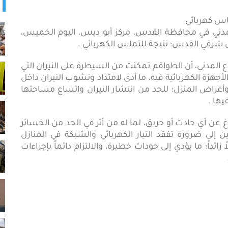
 طواقم الدفاع المدني في محافظة القدس، مركز أبو ديس، اليوم الخميس،
يس شرقي القدس؛ نتيجة للتماس الكهربائي .
فاع المدني، أن الطواقم تمكنت من السيطرة على النيران التي
هزة الكهربائية فيه، ما أدى لامتداد ونشوب النيران داخل
أغراض المنزل؛ للحد من انتشار النيران واتساع مساحتها
يها .
اغ عن أي حادث أو حريق، لما له من أثر في الحد من الخسائر
 إلى ضرورة تفقد التيار الكهربائي والشبكة في المنازل
ئداً؛ ما يؤدي إلى حوداث خطيرة، والالتزام دائماً بإجراءات