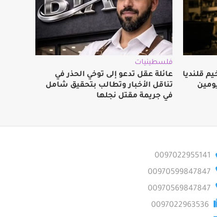
فلسطينيات
م قلنديا
عائلة عقل تدعو إلى توخي الحذر في
ومين
تناقل الأخبار وتطالب بتحقيق شامل
في جريمة مقتل نجلها
0097022955141
00970599847847
00970569847847