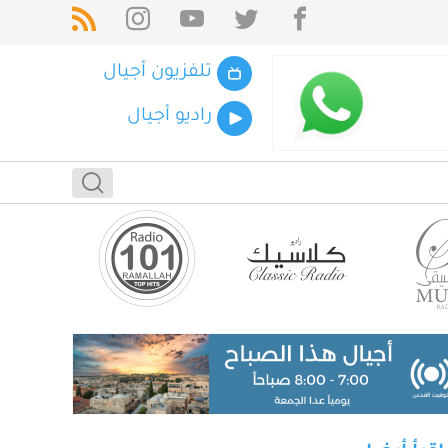
تلفزيون أجيال
راديو أجيال