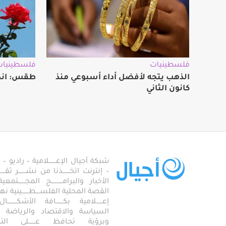
فلسطينيات
فلسطينيات
الذهب يتجه لأفضل أداء أسبوعي منذ
طقس: انخ
كانون الثاني
شبكة أجيال الإعـــــــلامية – راديو – تلف
– إنترنت اتخـــــــذنا من نشـــــــر ثقــ
الأخبار والبرامـــــــــــج المجـــــــ
القصة المحلية الفلســــطـــــــينية نهجاً، 
إعــــــلامية بكـــــــافة الأشكـــــــ