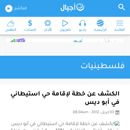
مباشر
القائمة
الرئيسية
راديو
تلفزيون
الأذان
العملات
الطقس
فلسطينيات
الكشف عن خطة لإقامة حي استيطاني
في أبو ديس
03 إبريل، 2012 - 08:04am