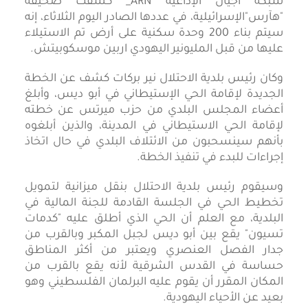
شبكة أجيال الإذاعية ARN_ كشفت صحيفة
"هآرس"الإسرائيلية، في عددها الصادر اليوم الثلاثاء، إنه
سيتم بناء 200 وحدة سكنية على أرض تم الاستيلاء
عليها من قبل المليونير اليهودي اربين موسكوبيتش.
وكان رئيس بلدية الاحتلال نير بركات كشف عن الخطة
الجديدة لإقامة الحي الإستيطاني في أبو ديس، وأبلغ
أعضاء المجلس البلدي من حزب ميرتس عن خطته
لإقامة الحي الاستيطاني في المدينة، والذين أبلغوه
بأنهم سينسحبون من الائتلاف البلدي في حال اتخاذ
إجراءات للبدء في تنفيذ الخطة.
وسيقوم رئيس بلدية الاحتلال بنقل ميزانية لتمويل
تخطيط الحي في الجلسة القادمة للجنة المالية في
البلدية، مع العلم أن الحي الذي أطلق عليه "كدمات
تسيون" يقع بين أبو ديس لجبل المكبر وبالقرب من
جدار الفصل العنصري ويعتبر من أكثر المناطق
حساسة في القدس الشرقية لأنه يقع بالقرب من
المكان المقرر أن يقوم عليه البرلمان الفلسطيني وهو
بعيد عن الأحياء اليهودية.