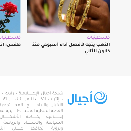
فلسطينيات
فلسطينيات
الذهب يتجه لأفضل أداء أسبوعي منذ
طقس: انخ
كانون الثاني
شبكة أجيال الإعـــــــلامية – راديو – تلف
– إنترنت اتخـــــــذنا من نشـــــــر ثقــ
الأخبار والبرامـــــــــــج المجـــــــ
القصة المحلية الفلســــطـــــــينية نهجاً، 
إعــــــلامية بكـــــــافة الأشكـــــــ