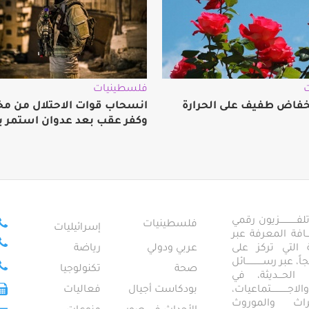
فلسطينيات
فاض طفيف على الحرارة
انسحاب قوات الاحتلال من مخي
وكفر عقب بعد عدوان استمر ي
ــــــــــــزيون رقمي
فلسطينيات
إسرائيليات
ـــــافة المعرفة عبر
تمعية التي تركز على
عربي ودولي
رياضة
عبر رســــــــــــائل
صحة
تكنولوجيا
ــال الحـــديثة، في