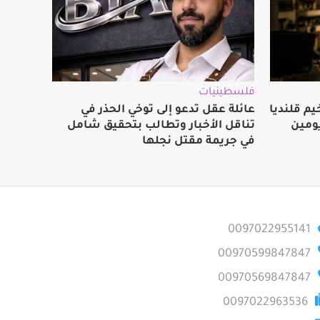
فلسطينيات
م قلنديا
عائلة عقل تدعو إلى توخي الحذر في
ومين
تناقل الأخبار وتطالب بتحقيق شامل
في جريمة مقتل نجلها
0097022955141
00970599847847
00970569847847