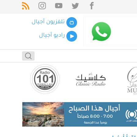
تلفزيون أجيال
راديو أجيال