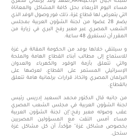
شبكة أجيال الإذاعيةARN_تعهد وفد برلماني مصري
مساء اليوم الأربعاء بحل كافة المشاكل والمعاناة
التي يتعرض لها قطاع غزة، ذلك فور وصول الوفد الذي
يضم 28 عضوا من لجنة الشؤون العربية بمجلس
الشعب المصري عبر معبر رفح البري في زيارة من
المقرر أن تستغرق 48 ساعة.
و سيلتقي خلالها بوفد من الحكومة المقالة في غزة
للاستماع إلى مطالب أبناء القطاع الهامة والملحة
والتي تتعلق بأزمة الوقود والكهرباء والعدوان
الإسرائيلي المستمر على القطاع، لعرضها على
البرلمان المصري واتخاذ قرارات برلمانية هامة تتعلق
بالقطاع.
من جانبه قال الدكتور محمد السعيد إدريس رئيس
لجنة الشؤون العربية في مجلس الشعب المصري
عقب وصوله معبر رفح:"إن لجنة الشؤون العربية
مساء أمس التقت مع المسؤولين المصريين
بخصوص مشاكل غزة" مؤكداً، أن كل مشاكل غزة
ستحل.