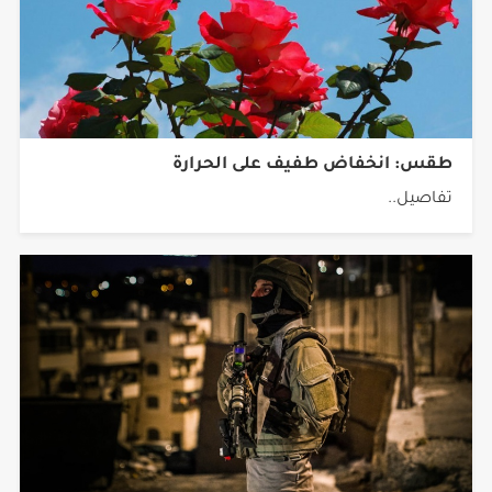
طقس: انخفاض طفيف على الحرارة
تفاصيل..