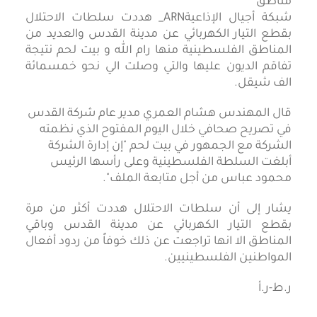
شبكة أجيال الإذاعيةARN_ هددت سلطات الاحتلال
بقطع التيار الكهربائي عن مدينة القدس والعديد من
المناطق الفلسطينية منها رام الله و بيت لحم نتيجة
تفاقم الديون عليها والتي وصلت الي نحو خمسمائة
الف شيقل.
قال المهندس هشام العمري مدير عام شركة القدس
في تصريح صحافي خلال اليوم المفتوح الذي نظمته
الشركة مع الجمهور في بيت لحم "إن إدارة الشركة
أبلغت السلطة الفلسطينية وعلى رأسها الرئيس
محمود عباس من أجل متابعة الملف".
يشار إلى أن سلطات الاحتلال هددت أكثر من مرة
بقطع التيار الكهربائي عن مدينة القدس وباقي
المناطق الا انها تراجعت عن ذلك خوفاً من ردود أفعال
المواطنين الفلسطينيين.
ر.ط-ر.أ