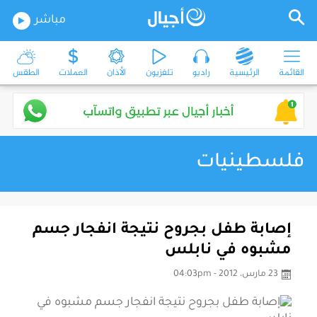
مباشر
القائمة
الرئيسية
راديو
تلفزيون
الأذان
العملات
الطقس
فلسطينيات
إصابة طفل بجروح نتيجة انفجار جسم
مشبوه في نابلس
23 مارس، 2012 - 04:03pm