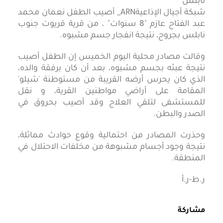
شبكة أجيال الإذاعيةARN_ أصيب الطفل نعمان محمد
عبد الفتاح عازم "8 سنوات" ، من قرية قريوت جنوب
نابلس بجروح، نتيجة انفجار جسم مشبوه.
وقالت مصادر محلية اليوم الخميس إن الطفل أصيب
نتيجة عبثه بجسم مشبوه، بعد أن كان برفقة والده،
الذي كان يحرس أرضه القريبة من مستوطنة 'شيلو'
المقامة على أراضي مواطنين القرية، و نقل
للمستشفى لتلقي العلاج وقد أصيب بحروق في
الصدر والبطن.
وحذرت المصادر من احتمالية وقوع حوادث مماثلة،
نتيجة وجود أجسام مشبوهة من مخلفات الاحتلال في
المنطقة.
ر.ط-ر.أ
مشاركة