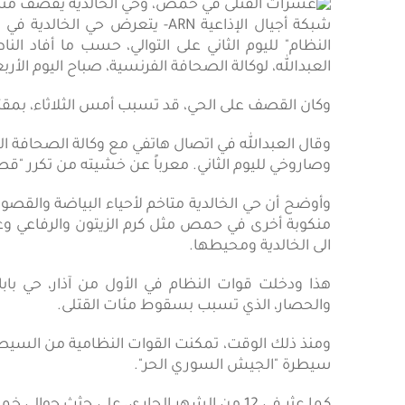
شبكة أجيال الإذاعية ARN- يتع
النظام" لليوم الثاني على التوالي، حسب ما أفاد ا
العبدالله، لوكالة الصحافة الفرنسية، صباح اليوم الأربع
وكان القصف على الحي، قد تسبب أمس الثلاثاء، بمقتل 14 شخصاً، بحسب المرصد السوري لحقوق الإن
وقال العبدالله في اتصال هاتفي مع وكالة الصحاف
وصاروخي لليوم الثاني. معرباً عن خشيته من تكرر "قص
وأوضح أن حي الخالدية متاخم لأحياء البياضة والقصور 
منكوبة أخرى في حمص مثل كرم الزيتون والرفاعي وعش
الى الخالدية ومحيطها.
هذا ودخلت قوات النظام في الأول من آذار، حي با
والحصار، الذي تسبب بسقوط مئات القتلى.
سيطرة "الجيش السوري الحر".