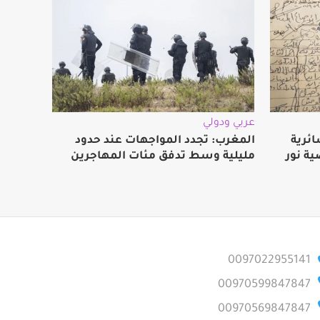
عربي ودولي
ائرية
المغرب: تجدد المواجهات عند حدود
ة نور
مليلية وسط تدفق مئات المهاجرين
0097022955141
00970599847847
00970569847847