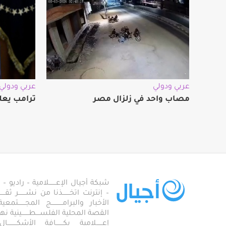
عربي ودولي
عربي ودولي
مصاب واحد في زلزال مصر
ترامب يعل
شبكة أجيال الإعـــــــلامية – راديو – تلف
– إنترنت اتخـــــــذنا من نشـــــــر ثقــ
الأخبار والبرامـــــــــــج المجـــــــ
القصة المحلية الفلســــطـــــــينية نهجاً، 
إعــــــلامية بكـــــــافة الأشكـــــــ