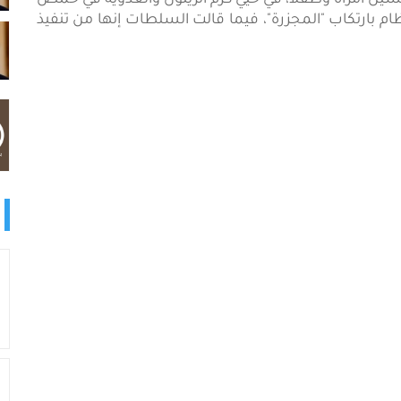
والي خمسين امرأة وطفلا، في حيي كرم الزيتون والعدوية في حمص
ام بارتكاب "المجزرة"، فيما قالت السلطات إنها من تنفيذ