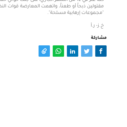
كما عثر في 12 من الشهر الجاري، على جثث ح
مقتولين ذبحاً أو طعناً، واتهمت المعارضة قوات النظ
"مجموعات إرهابية مسلحة".
خ.ز- ر.أ
مشاركة