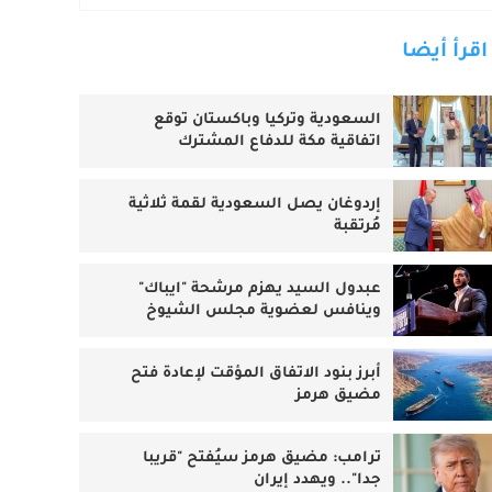
اقرأ أيضا
السعودية وتركيا وباكستان توقع
اتفاقية مكة للدفاع المشترك
إردوغان يصل السعودية لقمة ثلاثية
مُرتقبة
عبدول السيد يهزم مرشحة "ايباك"
وينافس لعضوية مجلس الشيوخ
أبرز بنود الاتفاق المؤقت لإعادة فتح
مضيق هرمز
ترامب: مضيق هرمز سيُفتح "قريبا
جدا".. ويهدد إيران