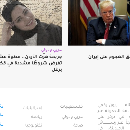
عربي ودولي
ق الهجوم على إيران
جريمة هزّت الأردن.. عطوة عش
تفرض شروطًا مشددة في قضي
برغل
ــــــــــــزيون رقمي
فلسطينيات
إسرائيليات
ـــــافة المعرفة عبر
تمعية التي تركز على
عربي ودولي
رياضة
عبر رســــــــــــائل
صحة
تكنولوجيا
ــال الحـــديثة، في