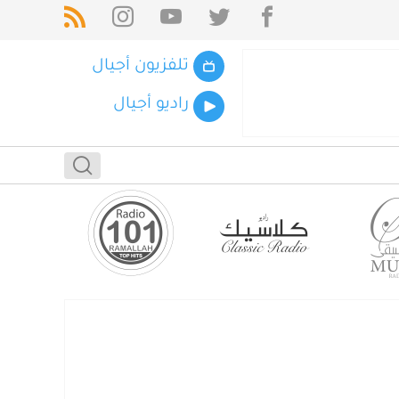
تلفزيون أجيال
راديو أجيال