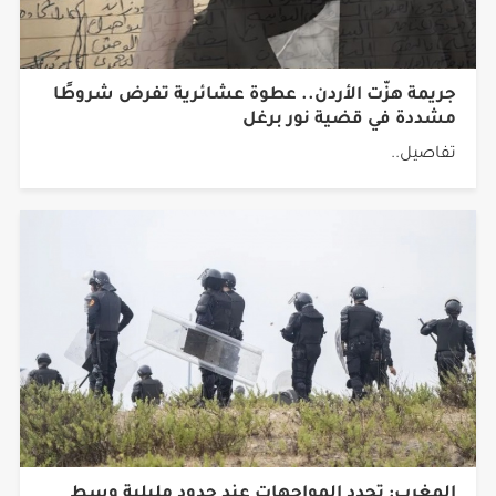
جريمة هزّت الأردن.. عطوة عشائرية تفرض شروطًا
مشددة في قضية نور برغل
تفاصيل..
المغرب: تجدد المواجهات عند حدود مليلية وسط
تدفق مئات المهاجرين