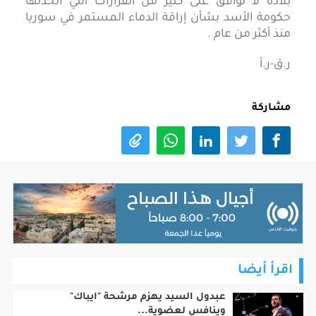
بلاده لا توافق على كثير من القرارات التي اتخذتها
حكومة الأسد بشأن إراقة الدماء المستمر في سوريا
منذ أكثر من عام .
ر.ق-ر.أ
مشاركة
اقرأ أيضا
عبدول السيد يهزم مرشحة "ايباك"
وينافس لعضوية...
05 أغسطس، 2026 - 05:08pm