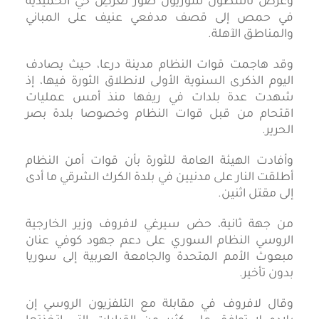
وعرض ناشطون سوريون صورَ تعرُّضِ حي الحميدية
في حمص إلى قصف مدفعي عنيف على المباني
والمناطق الآهلة.
وقد هاجمت قوات النظام مدينة درعا، حيث يصادف
اليوم الذكرى السنوية الأولى لانطلاق الثورة فيها، إذ
شهدت عدة بلدات في ريفها منذ أمس عمليات
اقتحام من قبل قوات النظام وخصوصا بلدة بصر
الحرير.
وأفادت الهيئة العامة للثورة بأن قوات أمن النظام
أطلقت النار على مدنيين في بلدة الكرك الشرقي ما أدى
إلى مقتل اثنين.
من جهة ثانية، حض سيرغي لافروف وزير الخارجية
الروسي النظام السوري على دعم جهود كوفي عنان
مبعوث الأمم المتحدة والجامعة العربية إلى سوريا
بدون تأخير.
وقال لافروف في مقابلة مع التلفزيون الروسي إن