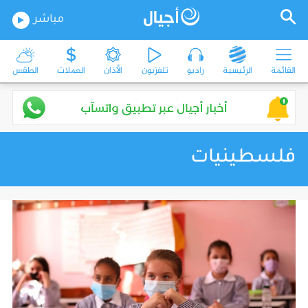
مباشر
القائمة
الرئيسية
راديو
تلفزيون
الأذان
العملات
الطقس
فلسطينيات