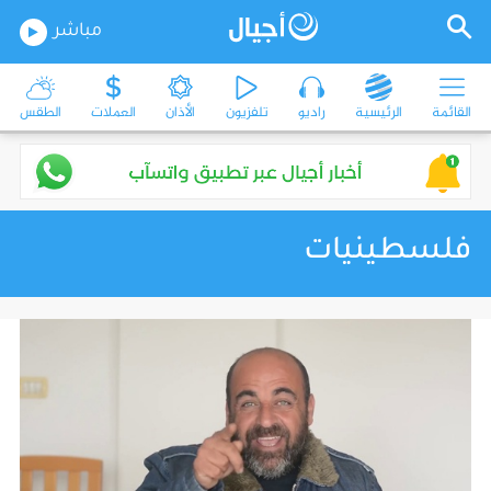
مباشر
القائمة
الرئيسية
راديو
تلفزيون
الأذان
العملات
الطقس
فلسطينيات