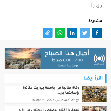
ر.ق-ر.أ
مشاركة
اقرأ أيضا
وفاة طالبة في جامعة بيرزيت متأثرة
بإصابتها بح...
09 أغسطس، 2026 - 10:08am
نفوق 3 أغنام برصاص الاحتلال في إذنا