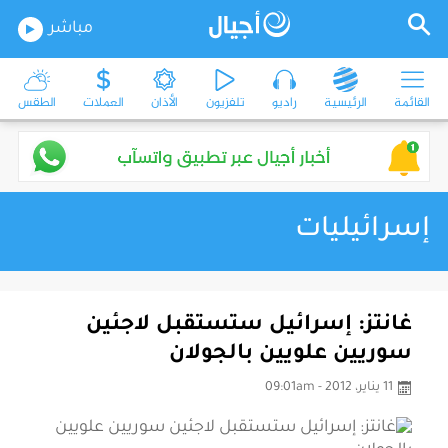
مباشر
القائمة
الرئيسية
راديو
تلفزيون
الأذان
العملات
الطقس
إسرائيليات
غانتز: إسرائيل ستستقبل لاجئين
سوريين علويين بالجولان
11 يناير، 2012 - 09:01am