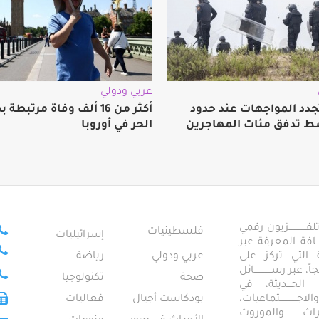
عربي ودولي
جدد المواجهات عند حدود
أكثر من 16 ألف وفاة مرتبط
ط تدفق مئات المهاجرين
الحر في أوروبا
ــــــــــــزيون رقمي
فلسطينيات
إسرائيليات
ـــــافة المعرفة عبر
تمعية التي تركز على
عربي ودولي
رياضة
عبر رســــــــــــائل
صحة
تكنولوجيا
ــال الحـــديثة، في