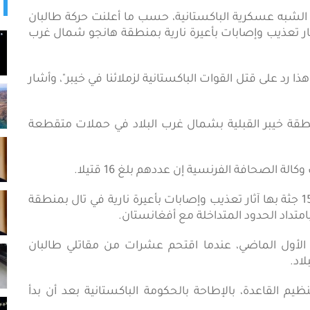
 – قتل 15 جنديا من القوات الشبه عسكرية الباكستانية، حسب ما أعلنت حركة طالبان
ار تعذيب وإصابات بأعيرة نارية بمنطقة هانجو شمال غرب
 رد على قتل القوات الباكستانية لزملائنا في خيبر"، وأشار
طقة خيبر القبلية بشمال غرب البلاد في حملات متقطعة
وأفاد مسؤولون محليون قد أفادوا بأنهم عثروا على 15 جثة بها آثار تعذيب وإصابات بأعيرة نارية في تال بمنطقة
امتداد الحدود المتداخلة مع أفغانستان.
انيون يوم 23 ديسمبر/كانون الأول الماضي، عندما اقتحم عشرات من مقاتلي طالبان
اد.
يم القاعدة، بالإطاحة بالحكومة الباكستانية بعد أن بدأ