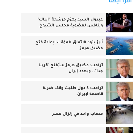
اقرأ أيضا
عبدول السيد يهزم مرشحة "ايباك"
وينافس لعضوية مجلس الشيوخ
أبرز بنود الاتفاق المؤقت لإعادة فتح
مضيق هرمز
ترامب: مضيق هرمز سيُفتح "قريبا
جدا".. ويهدد إيران
ترامب: 3 دول طلبت وقف ضربة
قاصمة لإيران
مصاب واحد في زلزال مصر