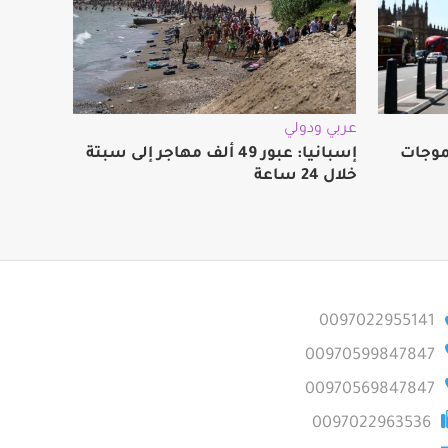
عربي ودولي
ة بموجات
إسبانيا: عبور 49 ألف مهاجر إلى سبتة
خلال 24 ساعة
0097022955141
00970599847847
00970569847847