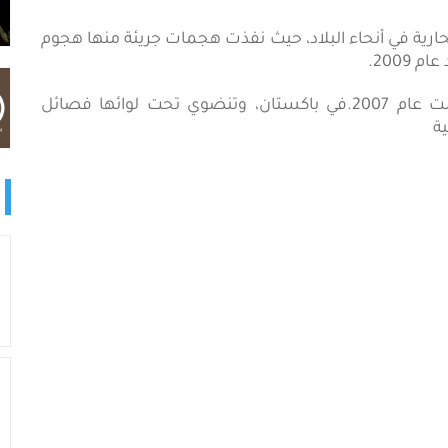
نتحارية في أنحاء البلاد، حيث نفذت هجمات جريئة منها هجوم
2009.
من الجدير ذكره أن حركة طالبان الباكستانية تأسست عام 2007.في باكستان، وتنضوي تحت لوائها فصائل
ة