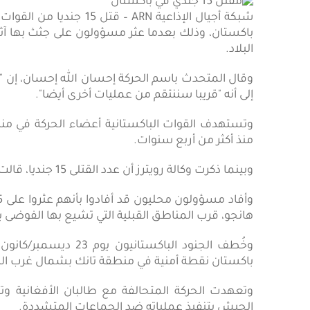
شبكة أجيال الإذاعية ARN
باكستان، وذلك بعدما عثر مسؤولون على جثث بها آث
البلاد.
وقال المتحدث باسم الحركة إحسان الله إحسان، إن "هذا
إلى أنه "قريبا سننتقم من عمليات أخرى أيضا".
وتستهدف القوات الباكستانية أعضاء الحركة في من
منذ أكثر من أربع سنوات.
وبينما ذكرت وكالة رويترز أن عدد القتلى 15 جنديا، قالت وكالة الصحافة الفرنسية إن عددهم بلغ 16 قتيلا.
هانجو، قرب المناطق القبلية التي تشيع بها الفوضى ب
وخُطف الجنود الباكست
باكستان نقطة أمنية في منطقة تانك بشمال غرب البل
وتعهدت الحركة المتحالفة مع طالبان الأفغانية وتنظ