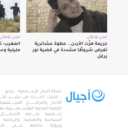
عربي ودولي
عربي ودولي
جريمة هزّت الأردن.. عطوة عشائرية
المغرب: ت
تفرض شروطًا مشددة في قضية نور
مليلية وس
برغل
شبكة أجيال الإعـــــــلامية – راديو – تلف
– إنترنت اتخـــــــذنا من نشـــــــر ثقــ
الأخبار والبرامـــــــــــج المجـــــــ
القصة المحلية الفلســــطـــــــينية نهجاً، 
إعــــــلامية بكـــــــافة الأشكـــــــ