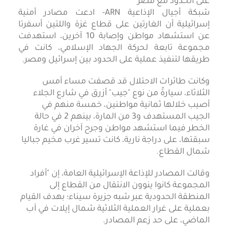
شبكة أجيال الإذاعية ARN- ادعت مصادر أمنية
إسرائيلية أن الغارتين على قطاع غزة واللتين أسفرتا
عن استشهاد مواطن وإصابة 10 آخرين، استهدفت
مجموعة تابعة لحركة الجهاد الإسلامي، كانت في
طريقها لتنفيذ عملية على الحدود بين إسرائيل ومصر.
وكانت طائرات الاحتلال قد قصفت مساء أمس
الثلاثاء، سيارةً من نوع "جيب" أزرق في شارع الجلاء
أصيب خلالها ثمانية مواطنين، خمسة منهم في
الجيب المستهدف و3 من المارة، بينهم 2 في حالة
الخطر فيما استشهد مواطن وجرح آخران في غارة
سبقتها، على دراجة نارية، كانت تسير غرب مخيم جباليا
شمال القطاع.
وقالت المصادر للإذاعة الإسرائيلية العامة، إن "أفراد
المجموعة كانوا ينوون الانتقال من القطاع إلى
المنطقة الحدودية عبر شبه جزيرة سيناء؛ بهدف القيام
بعملية على غرار العملية الثلاثية شمال إيلات في آب
الماضي، على حد زعم المصادر.