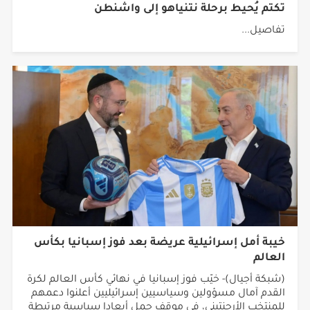
تفاصيل...
خيبة أمل إسرائيلية عريضة بعد فوز إسبانيا بكأس
العالم
(شبكة أجيال)- خيّب فوز إسبانيا في نهائي كأس العالم لكرة
القدم آمال مسؤولين وسياسيين إسرائيليين أعلنوا دعمهم
للمنتخب الأرجنتيني، في موقف حمل أبعادا سياسية مرتبطة
بمواقف مدريد المؤيدة لفلسطين. تُوّج...