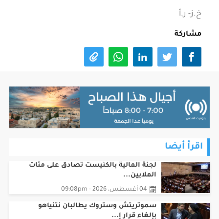
خ.ز- ر.أ
مشاركة
اقرأ أيضا
لجنة المالية بالكنيست تصادق على مئات
الملايين...
04 أغسطس، 2026 - 09:08pm
سموتريتش وستروك يطالبان نتنياهو
بإلغاء قرار إ...
03 أغسطس، 2026 - 06:08pm