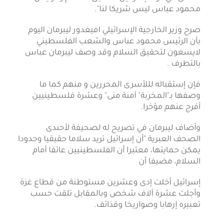
محمود عباس ليس شريكا لنا".
صرح وزير الخارجية الإسرائيلي افيغدور ليبرمان اليوم
بأن الرئيس محمود عباس والشعب الفلسطيني
لايسعون لتحقيق السلام وقد وصف ليبرمان عباس
بالتطرف .
فإن إستقباله لللأسرى المحررين و منهم كما ما
وصفها بـ"المخربة" آمنة منى" وعشرة فلسطينيين
أفرج عنهم مؤخرا.
وأضاف ليبرمان في تصريح له لصحيفة لأحىدى
الصحف العبرية "أن إسرائيل تريد سلاما حقيقيا وحدودا
يمكن حمايتها، معتبرا أن الفلسطينيين عائقا أمام
السلام، مضيفا أن
إسرائيل أخلت إدى وعشرين مستوطنة من قطاع غزة
وأجلت عشرة آلاف شخص وبالمقابل تلقت حسب
تعبيره إرهابا وصواريخا وقذائف.