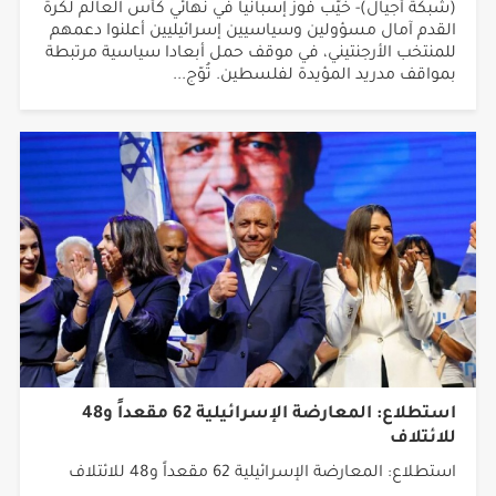
العالم
(شبكة أجيال)- خيّب فوز إسبانيا في نهائي كأس العالم لكرة
القدم آمال مسؤولين وسياسيين إسرائيليين أعلنوا دعمهم
للمنتخب الأرجنتيني، في موقف حمل أبعادا سياسية مرتبطة
بمواقف مدريد المؤيدة لفلسطين. تُوّج...
استطلاع: المعارضة الإسرائيلية 62 مقعداً و48
للائتلاف