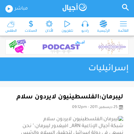
مباشر
القائمة
الرئيسية
راديو
تلفزيون
الأذان
العملات
الطقس
إسرائيليات
ليبرمان:الفلسطينيون لايردون سلام
25 ديسمبر، 2011 - 09:12pm
شبكة أجيال الإذاعية ARN_ افيغدور ليبرمان:" نحن
نسعى في دولة إسرائيل لتحقيق السلام والرئيس