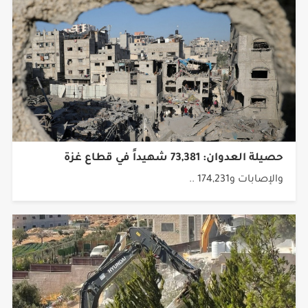
حصيلة العدوان: 73,381 شهيداً في قطاع غزة
والإصابات و174,231 ..