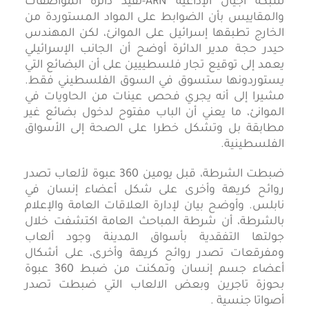
شبكة أجيال الإذاعية ARN-تفيد دائرة المواصفات
والمقاييس بأن الضوابط على المواد المستوردة من
الخارج تطبقها إسرائيل على الموانئ، لكن المهندس
حيدر حجة مدير الدائرة أوضح أن الجانب الإسرائيلي
يعمد إلى توقيع تجار فلسطييين على أن البضائع التي
يستوردونها ستسوق في السوق الفلسطيني فقط.
مشيرا إلى أنه يجري فحص عينات من الحاويات في
الموانئ، ما يعني أن الباب مفتوح لدخول بضائع غير
مطابقة بل وتشكل خطرا على الصحة إلى الأسواق
الفلسطينية.
ضبطت الشرطة، قبل يومين 360 عبوة لألعاب تصدر
روائح كريهة وأخرى على شكل أعضاء إنسان في
نابلس. وأوضح بيان لإدارة العلاقات العامة والإعلام
بالشرطة، أن شرطة المباحث العامة اكتشفت خلال
جولتها التفقدية بأسواق المدينة وجود ألعاب
ومفرقعات تصدر روائح كريهة وأخرى، على أشكال
أعضاء جسم إنسان وتمكنت من ضبط 360 عبوة
بحوزة تاجرين وبعض الالعاب التي ضبطت تصدر
أصواتا جنسية .