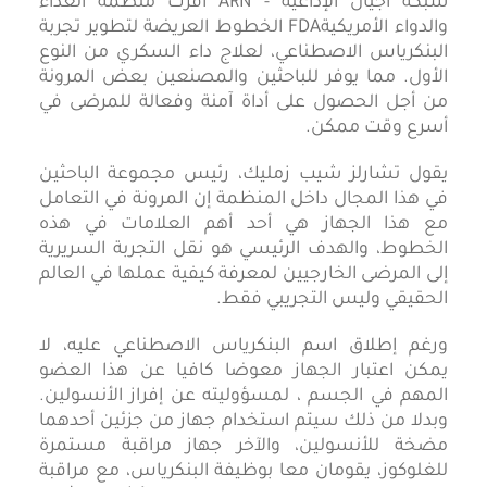
شبكة أجيال الإذاعية - ARN أقرت منظمة الغذاء
والدواء الأمريكيةFDA الخطوط العريضة لتطوير تجربة
البنكرياس الاصطناعي، لعلاج داء السكري من النوع
الأول. مما يوفر للباحثين والمصنعين بعض المرونة
من أجل الحصول على أداة آمنة وفعالة للمرضى في
أسرع وقت ممكن.
يقول تشارلز شيب زمليك، رئيس مجموعة الباحثين
في هذا المجال داخل المنظمة إن المرونة في التعامل
مع هذا الجهاز هي أحد أهم العلامات في هذه
الخطوط، والهدف الرئيسي هو نقل التجربة السريرية
إلى المرضى الخارجيين لمعرفة كيفية عملها في العالم
الحقيقي وليس التجريبي فقط.
ورغم إطلاق اسم البنكرياس الاصطناعي عليه، لا
يمكن اعتبار الجهاز معوضا كافيا عن هذا العضو
المهم في الجسم ، لمسؤوليته عن إفراز الأنسولين.
وبدلا من ذلك سيتم استخدام جهاز من جزئين أحدهما
مضخة للأنسولين، والآخر جهاز مراقبة مستمرة
للغلوكوز، يقومان معا بوظيفة البنكرياس، مع مراقبة