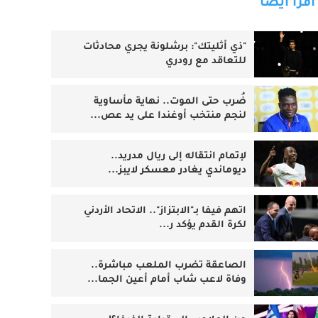
اقرأ أيضا
"ذي أثليتك": برشلونة يجري محادثات
للتعاقد مع رودري
ضُرب حتى الموت.. نهاية مأساوية
لنجم منتخب أوغندا على يد عص...
لإتمام انتقاله إلى ريال مدريد..
ديوماندي يغادر معسكر لايبز...
اتهم فيفا بـ"الابتزاز".. الاتحاد الأردني
لكرة القدم يؤكد ر...
الصاعقة تضرب الملعب مباشرة..
وفاة لاعب شاب أمام أعين الجما...