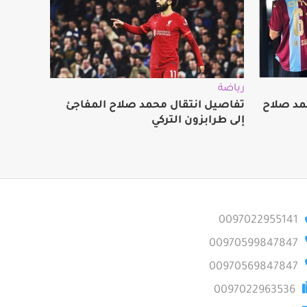
رياضة
مد صلاح
تفاصيل انتقال محمد صلاح المفاجئ
إلى طرابزون التركي
0097022955141
00970599847847
00970569847847