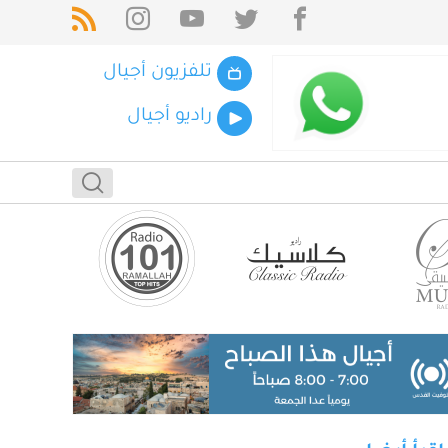
تلفزيون أجيال
راديو أجيال