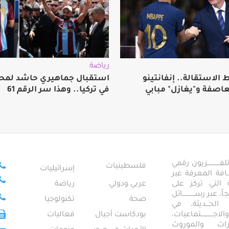
رياضة
الاستقالة.. إنفانتينو
استقبال جماهيري حاشد لمح
عاصفة و"يغازل" مبابي
في تركيا.. وهذا سر الرقم 61
ــــــــــــزيون رقمي
فلسطينيات
إسرائيليات
ـــــافة المعرفة عبر
تمعية التي تركز على
عربي ودولي
رياضة
عبر رســــــــــــائل
صحة
تكنولوجيا
ــال الحـــديثة، في