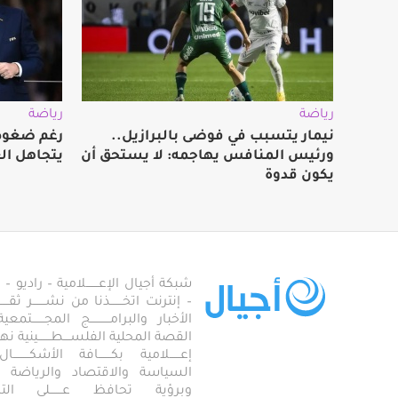
رياضة
رياضة
نيمار يتسبب في فوضى بالبرازيل..
رغم ضغوط 
ورئيس المنافس يهاجمه: لا يستحق أن
يتجاهل ال
يكون قدوة
شبكة أجيال الإعـــــــلامية – راديو – تلف
– إنترنت اتخـــــــذنا من نشـــــــر ثقــ
الأخبار والبرامـــــــــــج المجـــــــ
القصة المحلية الفلســــطـــــــينية نهجاً، 
إعــــــلامية بكـــــــافة الأشكـــــــ