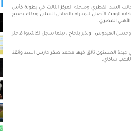
ت ركلات الترجيح لجانب السد القطري ومنحته المركز الثالث في بطولة كأس
ندية بعد فوزه على كاشيوا الياباني 5-3 بعد نهاية الوقت الأصلي للمباراة بالتعادل السلبي وبذلك يصبح
الأهلي المصري .
د ، وحسن الهيدوس ، ونذير بلحاج ، بينما سجل لكاشيوا فاجنر
ولي جيدة المستوى تألق فيها محمد صقر حارس السد وأنقذ
للاعب ساكاي.