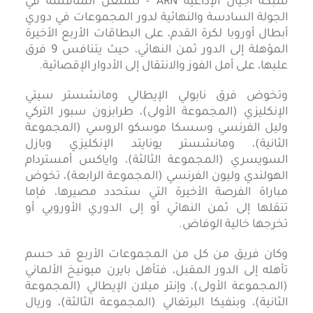
شبكة أجيال الإذاعية ARN - تشتعل المنافسة في
الجولة السادسة والنهائية لدور المجموعات في دوري
أبطال أوروبا لكرة القدم، على البطاقات الأربع الأخيرة
المؤهلة إلى الدور ثمن النهائي، حيث يتنافس 9 فرق
عليها، على أمل الفوز والانتقال إلى الأدوار الإقصائية.
وتخوض فرق نابولي الإيطالي ومانشستر سيتي
الإنكليزي (المجموعة الأولى)، طرابزون سبور التركي
وليل الفرنسي وسسكا موسكو الروسي (المجموعة
الثانية)، ومانشستر يونايتد الإنكليزي وبازل
السويسري (المجموعة الثالثة)، واياكس أمستردام
الهولندي وليون الفرنسي (المجموعة الرابعة)، تخوض
مباراة الفرصة الأخيرة التي ستحدد مصيرها، فإما
تنقلها إلى ثمن النهائي أو إلى الدوري الأوروبي أو
تخرجها خالية الوفاض.
وكان فريق من كل من المجموعات الأربع قد حسم
تأهله إلى الدور المقبل، فتأهل بايرن ميونيخ الألماني
(المجموعة الأولى)، وإنتر ميلان الإيطالي (المجموعة
الثانية)، وبنفيكا البرتغالي (المجموعة الثالثة)، وريال