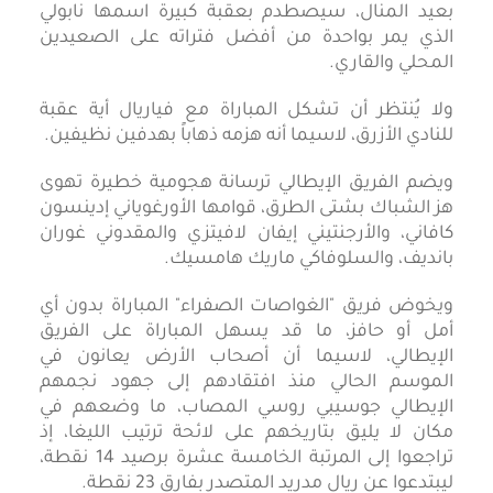
بعيد المنال، سيصطدم بعقبة كبيرة اسمها نابولي
الذي يمر بواحدة من أفضل فتراته على الصعيدين
المحلي والقاري.
ولا يُنتظر أن تشكل المباراة مع فياريال أية عقبة
للنادي الأزرق، لاسيما أنه هزمه ذهاباً بهدفين نظيفين.
ويضم الفريق الإيطالي ترسانة هجومية خطيرة تهوى
هز الشباك بشتى الطرق، قوامها الأورغوياني إدينسون
كافاني، والأرجنتيني إيفان لافيتزي والمقدوني غوران
بانديف، والسلوفاكي ماريك هامسيك.
ويخوض فريق "الغواصات الصفراء" المباراة بدون أي
أمل أو حافز، ما قد يسهل المباراة على الفريق
الإيطالي، لاسيما أن أصحاب الأرض يعانون في
الموسم الحالي منذ افتقادهم إلى جهود نجمهم
الإيطالي جوسيبي روسي المصاب، ما وضعهم في
مكان لا يليق بتاريخهم على لائحة ترتيب الليغا، إذ
تراجعوا إلى المرتبة الخامسة عشرة برصيد 14 نقطة،
ليبتدعوا عن ريال مدريد المتصدر بفارق 23 نقطة.