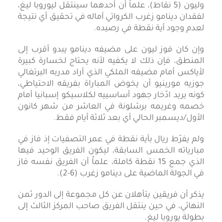
وليون (5 نقاط)، علماً أن أحدهما سينتقل ليوروبا ليغ،
لفقدان دينامو زغرب الكرواتي آماله في تحقيق أي نتيجة
لعدم وجود أية نقطة في رصيده.
وإن كان فوز ليون على مضيفه دينامو يبدو أقرب إلى
المنطق، فإن ذلك لا يكفيه لأنه يحتاج لخسارة كبيرة
لأياكس أمام مضيفه الملكي الذي أراد مدربه البرتغالي
جوزيه مورينيو أن يخوض المباراة بفريقه الاحتياطي،
كونه يريد ادّخار جهود أساسييه لكلاسيكو إسبانيا أمام
خصمه وغريمه برشلونة في العاشر من شهر كانون
الأول/ديسمبر الحالي أي بعد ثلاثة أيام فقط.
ولم يفرّط ريال بأية نقطة في عمر التصفيات إذ فاز في
مبارياته الخمس السابقة، ليكون الفريق الوحيد فيها
الذي جمع 15 نقطة كاملة، علماً أن الفريق نفسه فاز
في الجولة الماضية على دينامو زغرب (6-2).
يذكر أن فريقين يتأهلان عن كل مجموعة إلى الدور ثمن
النهائي، في حين ينتقل الفريق صاحب المركز الثالث إلى
بطولة يوروبا ليغ.