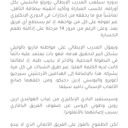
بدوره سيلعب المدرب الإيطالي روبرتو مانشيني بكل
أوراقه، لكسب المباراة وتأكيد أحقيته ببطاقة التأهل،
تماشياً مع ما يحققه من إنجازات في الدوري الإنكليزي
عبر تفوقه على كل من يواجهه، إذ لم يستطع أي فريق
بعد، وعلى الرغم من مرور 14 مرحلة على إذاقته طعم
الخسارة.
ويعوّل المدرب الإيطالي على مواطنه ماريو بالوتيلي
بشكل كبير لتحقيق هدفه، فهو بات يعتمد عليه دائماً
في البطولة المحلية، والآخر لا يخيب ظنه، إذ لطالما
كانت لديه الكلمة العليا، عبر طرق الشباك في كل مرة
يشركه. هذا بالإضافة إلى الهدافين الأرجنتيني سيرجيو
أغويرو والبوسني إدين دجيكو، ومن خلفهما صانع
الألعاب الإسباني دافيد سيلفا.
وسيستفيد النادي الإنكليزي من غياب الهولندي ارين
روبن وطوني كروس عن صفوف الفريق البافاري
بسبب إصابتهما بالأنفلونزا.
لكن الطموح بالفوز على الفريق الألماني الذي لا يبدو