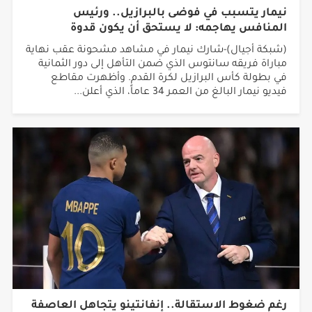
نيمار يتسبب في فوضى بالبرازيل.. ورئيس
المنافس يهاجمه: لا يستحق أن يكون قدوة
(شبكة أجيال)-شارك نيمار في مشاهد مشحونة عقب نهاية
مباراة فريقه سانتوس الذي ضمن التأهل إلى دور الثمانية
في بطولة كأس البرازيل لكرة القدم. وأظهرت مقاطع
فيديو نيمار البالغ من العمر 34 عاماً، الذي أعلن...
رغم ضغوط الاستقالة.. إنفانتينو يتجاهل العاصفة