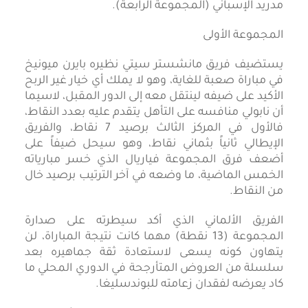
مدريد الإسباني (المجموعة الرابعة).
المجموعة الأولى
يستضيف فريق مانشستر سيتي نظيره بايرن ميونيخ
في مباراة صعبة للغاية، وهو لا يملك أي خيار غير الربح
الأكيد على ضيفه لينتقل معه إلى الدور المقبل، لاسيما
أن نابولي منافسه على التأهل يتقدم عليه بعدد النقاط،
فالأول في المركز الثالث برصيد 7 نقاط، والفريق
الإيطالي ثانياً بثماني نقاط، وهو سيحل ضيفاً على
أضعف فرق المجموعة فياريال الذي خسر مبارياته
الخمس الماضية، ما وضعه في آخر الترتيب برصيد خال
من النقاط.
الفريق الألماني الذي أكد سيطرته على صدارة
المجموعة (13 نقطة) مهما كانت نتيجة المباراة، لن
يتهاون كونه يسعى لاستعادة ثقة جماهيره بعد
سلسلة من العروض المتأرجحة في الدوري المحلي ما
كاد يعرضه لفقدان زعامته للبوندسليغا.