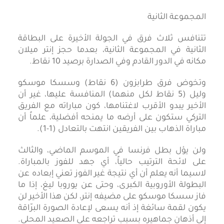
المجموعة الثانية
تتنافس ثلاث فرق في الجولة الأخيرة على البطاقة
الثانية في المجموعة الثانية، بعدما حجز إنتر ميلان
مكانه في الدور القادم وفي الصدارة برصيد 10 نقاط.
وتخوض فرق طرابزون (6 نقاط) وسسكا موسكو
وليل (5 نقاط لكل منهما) المنافسة عليها، غير أن
الأخير يبدو الأقرب لاغتنامها، كون مباراته مع الفريق
التركي ستكون على أرضه ما يمنحه أفضلية، علماً أن
مباراة الذهاب بين الفريقين انتهت بالتعادل (1-1).
ولن يؤل بطل فرنسا في الموسم الماضي، والثالث
على لائحة الترتيب حالياً، أي جهد للفوز بالمباراة.
لاسيما أنه يعلم أن أي نتيجة غير الفوز تعني إبعاده عن
البطولة الأوروبية الكبرى، وحتى عن يوروبا ليغ، إذا ما
فاز سسكا موسكو على مضيفه إنتر، لكن هذا الأخير لن
يكون لقمة سائغة إذ أنه يسعى لإعادة الصورة البرّاقة
إلى أذهان جماهيره بسبب تراجعه على الصعيد المحلي.