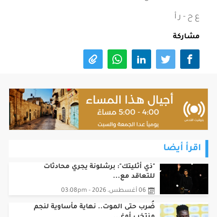
ع ح - ر أ
مشاركة
اقرأ أيضا
"ذي أثليتك": برشلونة يجري محادثات
للتعاقد مع...
06 أغسطس، 2026 - 03:08pm
ضُرب حتى الموت.. نهاية مأساوية لنجم
منتخب أوغ...