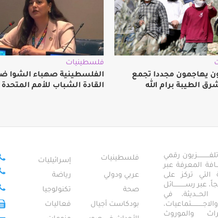
فلسطينيات
 يهاجمون مجددا تجمع
الفلسطينية صهباء الشوا ض
رق الطيبة برام الله
القادة الشباب للأمم المتحدة
ــــــــــــزيون رقمي
فلسطينيات
إسرائيليات
ـــــافة المعرفة عبر
تمعية التي تركز على
عربي ودولي
رياضة
عبر رســــــــــــائل
صحة
تكنولوجيا
ــال الحـــديثة، في
ـــــــــتماعيات،
بودكاست أجيال
فعاليات
تراث والموروث