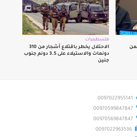
فلسطينيات
من
الاحتلال يخطر باقتلاع أشجار من 310
دونمات والاستيلاء على 3.5 دونم جنوب
جنين
0097022955141
00970599847847
00970569847847
0097022963536