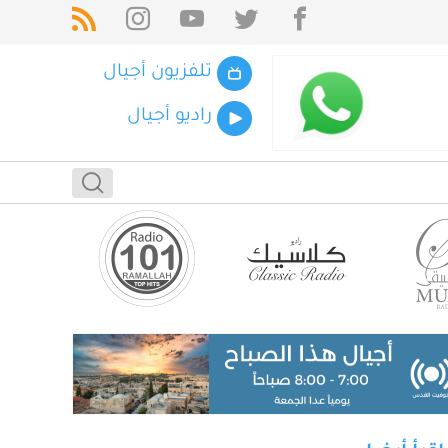
تلفزيون أجيال
راديو أجيال