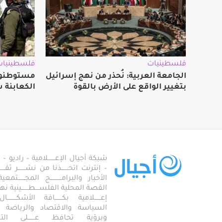
فلسطينيات
فلسطينيات
الجامعة العربية: نُحذر من نهج إسرائيل
مستوطنون
بتغيير الواقع على الأرض بالقوة
الكعابنة ش
شبكة أجيال الإعـــــــلامية – راديو – تلف
– إنترنت اتخـــــــذنا من نشـــــــر ثقــ
الأخبار والبرامـــــــــــج المجـــــــ
القصة المحلية الفلســــطـــــــينية نهجاً، 
إعــــــلامية بكـــــــافة الأشكـــــــ
السياسة والاقتصاد والرياضة والاجـــ
وبرؤية تحافظ عـــــــلى ال