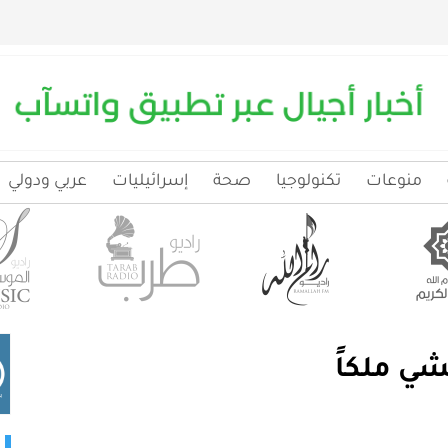
منوعات
تكنولوجيا
صحة
إسرائيليات
عربي ودولي
شي ملكاً