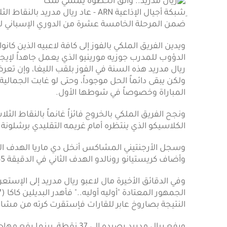
ضمن المرحلة الخامسة عشرة من الدوري الإسباني لك
ويدين الفريق الملكي بالفوز إلى كافة لاعبيه الذين كا
الدؤوب للمدرب جوزيه مورينيو الذي يعمل جاهداً لإيجا
ريال مدريد هذه السنة في الفوز بلقب الليغا، وإن
ولكن يبقى دائماً الحل موجوداً، وحتى لو غابت الجمال
المباراة وخصوصاً في شوطها الأول.
ونجح الفريق الملكي بالخروج فائزاً غانماً بالنقاط ال
الكلاسيكو الذي ينتظره أمام غريمه التقليدي برشلونة.
وأضاف كريستيانو رونالدو الهدف الثاني في الدقيقة 65 بكرة إنفرادية أودعها بهدوء في شباك الحارس بابلو.
وفي الدقائق الأخيرة مال لاعبو ريال مدريد إلى الإ
النتيجة بصاروخ عابر للقارات فإستقرت كرته من مش