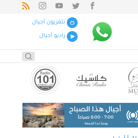
تلفزيون أجيال
راديو أجيال