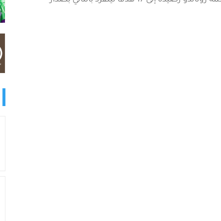
ورفع ريال مدريد رصيده إلى 37 نقطة، بينما رفع مهاجمه رونالدو رصيده إلى 17 هدفاً لينفرد بالتالي بصدار