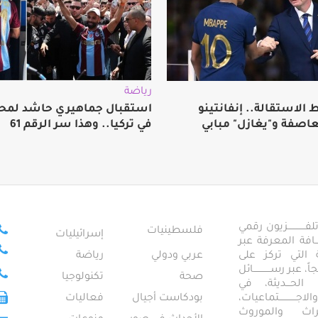
رياضة
الاستقالة.. إنفانتينو
استقبال جماهيري حاشد لمح
عاصفة و"يغازل" مبابي
في تركيا.. وهذا سر الرقم 61
ــــــــــــزيون رقمي
فلسطينيات
إسرائيليات
ـــــافة المعرفة عبر
تمعية التي تركز على
عربي ودولي
رياضة
عبر رســــــــــــائل
صحة
تكنولوجيا
ــال الحـــديثة، في