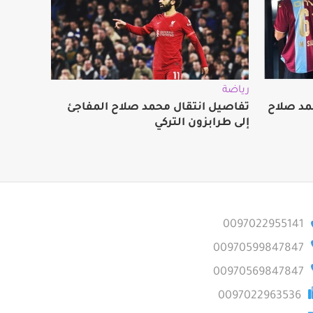
رياضة
مد صلاح
تفاصيل انتقال محمد صلاح المفاجئ
إلى طرابزون التركي
0097022955141
00970599847847
00970569847847