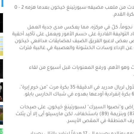
ِشبكة أجيال الإذاعية ARN - عاد ريال مدريد بالنقاط الثلاث من ملعب مضيفه سبورتينغ خيخون بعدما هزمه 2 - 0
رة القدم.
نوا نجوماً، كلُ في مركزه، مما يعكس مدى جدية العمل
د التوليفة القادرة على حسم الأمور ويعمل على تأكيد أحقية
 تعرض بعض لاعبو الفريق الضيف لمضايقات مدافعي خيخون
ية عن الإداء وسادت الخشونة والعصبية في غالبية فترات
ثلاث وهو الأهم، ورفع المعنويات قبل أسبوع من لقاء
وسجل الأرجنتيني المشاكس أنخل دي ماريا الهدف الأول لريال مدريد في الدقيقة 35 بكرة مرت "من خرم إبرة"،
ستعراض و"نصبوا السيرك" لسبورتينغ خيخون، على صيحات
الجمهور المعتادة "أوليه أوليه.." فأهدر البديلين كاكا (87) وبنزيمة (89) باستخفاف، لكن مارسيلو أبى إلا أن يثلث
ارف المنطقة في المقص الأيسر.