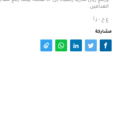
الهدافين.
ع ح - ر أ
مشاركة