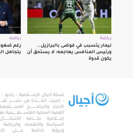
رياضة
رياضة
نيمار يتسبب في فوضى بالبرازيل..
رغم ضغوط 
ورئيس المنافس يهاجمه: لا يستحق أن
يتجاهل ال
يكون قدوة
شبكة أجيال الإعـــــــلامية – راديو – تلف
– إنترنت اتخـــــــذنا من نشـــــــر ثقــ
الأخبار والبرامـــــــــــج المجـــــــ
القصة المحلية الفلســــطـــــــينية نهجاً، 
إعــــــلامية بكـــــــافة الأشكـــــــ