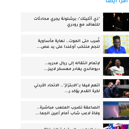
اقرأ أيضا
"ذي أثليتك": برشلونة يجري محادثات
للتعاقد مع رودري
ضُرب حتى الموت.. نهاية مأساوية
لنجم منتخب أوغندا على يد عص...
لإتمام انتقاله إلى ريال مدريد..
ديوماندي يغادر معسكر لايبز...
اتهم فيفا بـ"الابتزاز".. الاتحاد الأردني
لكرة القدم يؤكد ر...
الصاعقة تضرب الملعب مباشرة..
وفاة لاعب شاب أمام أعين الجما...