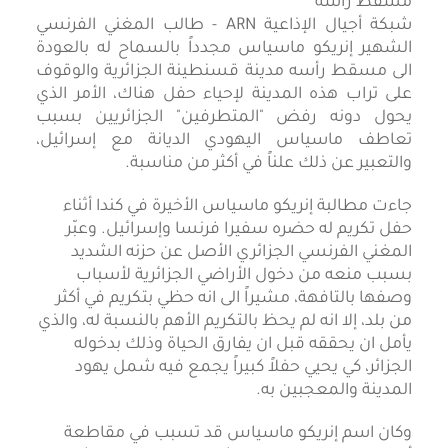
شبكة أجيال الإذاعية ARN - طالب المغني الفرنسي
الشهير إنريكو ماسياس مجدداً بالسماح له بالعودة
الى مسقط رأسه مدينة قسنطينة الجزائرية والوقوف
على تراب هذه المدينة لإحياء حفل هناك، الأمر الذي
يحول دونه رفض "المتطرفين" الجزائريين بسبب
تعاطف ماسياس اليهودي الديانة مع إسرائيل،
والتعبير عن ذلك علناً في أكثر من مناسبة.
جاءت مطالبة إنريكو ماسياس الأخيرة في كندا أثناء
حفل تكريم له حضره سفيرا فرنسا وإسرائيل. وعبّر
المغني الفرنسي الجزائري الأصل عن حزنه الشديد
بسبب منعه من دخول الأراضي الجزائرية لأسباب
وصفها بالتافهة، مشيراً الى انه حظي بتكريم في أكثر
من بلد، إلا انه لم يحظ بالتكريم الأهم بالنسبة له، والذي
يأمل ان يحققه قبل ان يفارق الحياة وذلك بدخوله
الجزائر، كي يحيي حفلاً كبيراً يجمع فيه شمل يهود
المدينة والمعجبين به.
وكان اسم إنريكو ماسياس قد تسبب في مقاطعة