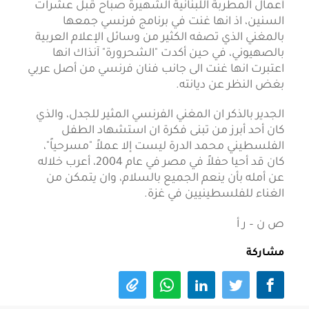
أعمال المطربة اللبنانية الشهيرة صباح قبل عشرات
السنين، اذ انها غنت في برنامج فرنسي جمعها
بالمغني الذي تصفه الكثير من وسائل الإعلام العربية
بالصهيوني، في حين أكدت "الشحرورة" آنذاك انها
اعتبرت انها غنت الى جانب فنان فرنسي من أصل عربي
بغض النظر عن ديانته.
الجدير بالذكر ان المغني الفرنسي المثير للجدل، والذي
كان أحد أبرز من تبنى فكرة ان استشهاد الطفل
الفلسطيني محمد الدرة ليست إلا عملاً "مسرحياً"،
كان قد أحيا حفلاً في مصر في عام 2004، أعرب خلاله
عن أمله بأن ينعم الجميع بالسلام، وان يتمكن من
الغناء للفلسطينيين في غزة.
ص ن – ر أ
مشاركة