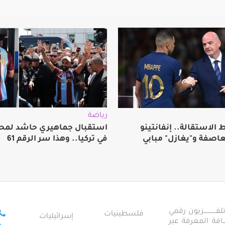
رياضة
الاستقالة.. إنفانتينو
استقبال جماهيري حاشد لمح
عاصفة و"يغازل" مبابي
في تركيا.. وهذا سر الرقم 61
ــــــــــــزيون رقمي
فلسطينيات
إسرائيليات
ـــــافة المعرفة عبر