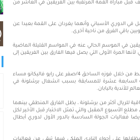
 قبل مباراة القمة المرتقبة بين الفريقين في العاشر من
فضل في الدوري الأسباني وأنهما يغردان على القمة بعيدا عن
ين باقي الفرق من ناحية أخرى.
قين في الموسم الحالي عنه في المواسم القليلة الماضية
لأنها المرة الأولى التي يصل فيها الفارق بين الفريقين إلى
وقلص برشلونة هذا الفارق إلى ثلاث نقاط ظاهريا فقط من خلال فوزه الساحق 4/صفر على رايو فاليكانو مساء
لة السابعة عشرة للمسابقة بسبب انشغال برشلونة في
 للأندية باليابان.
ية للريال أكثر من برشلونة ، يظل الفارق المنطقي بينهما
طلع الأسبوع المقبل والتي تمثل الاختبار قبل الأخير لكل
ضا فعاليات الجولة السادسة بالدور الأول لدوري أبطال
 للريال صفر/5 أمام برشلونة بظلالها على أجواء النادي الملكي فيما تبقى من فعاليات