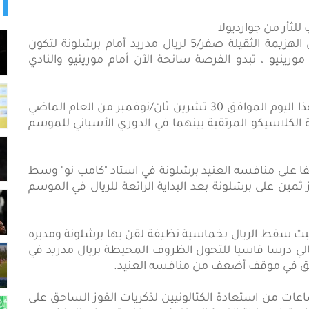
شبكة أجيال الإذاعية ARN - بعد عام واحد فقط من الهزيمة الثقيلة صفر/5 لريال مدريد أمام برشلونة لتكون
ورينيو ، تبدو الفرصة سانحة الآن أمام مورينيو والنادي
وشتان الفارق بين ما كان عليه كل فريق في نفس هذا اليوم الموافق 30 تشرين ثان/نوفمبر من العام الماضي
 الكلاسيكو المرتقبة بينهما في الدوري الأسباني للموسم
2 ، حل ريال مدريد ضيفا على منافسه العنيد برشلونة في استاد "كامب نو" وسط
مين على برشلونة بعد البداية الرائعة للريال في الموسم
يث سقط الريال بخماسية نظيفة لقن بها برشلونة ومديره
الي درسا قاسيا للتحول الظروف المحيطة بريال مدريد في
لفريق في موقف أضعف من منافسه العنيد.
ساعات من استعادة الكتالونيين لذكريات الفوز الساحق على