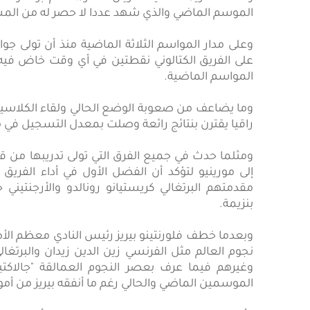
الموسم الماضي والذي شهد عددا لا حصر له من المش
وعلى مدار المواسم الثلاثة الماضية منذ أن تولى جوار
على الفريق الكتالوني نقطتين في أي وقت خاض فيه 
المواسم الماضية.
وما يضاعف من صعوبة الوضع الحالي ولقاء الكلاسيكو
راقيا يقترن بنتائج رائعة وصلت بمعدل التسجيل في مباريات الفريق إلى 5ر3 
ومثلما حدث في جميع الفرق التي تولى تدريبها من ق
إلى مورينيو لتؤكد أن الفضل الأول في أداء الفريق 
مقدمتهم البرتغالي كريستيانو رونالدو والأرجنتيني
بنزيمة.
وبعدما خطف فلورنتينو بيريز رئيس النادي معظم الأ
نجوم العالم مثل الفرنسي زين الدين زيدان والبرتغال
وغيرهم فيما عرف بعصر النجوم العمالقة "جالاكت
الموسمين الماضي والحالي رغم ما أنفقه بيريز من أ