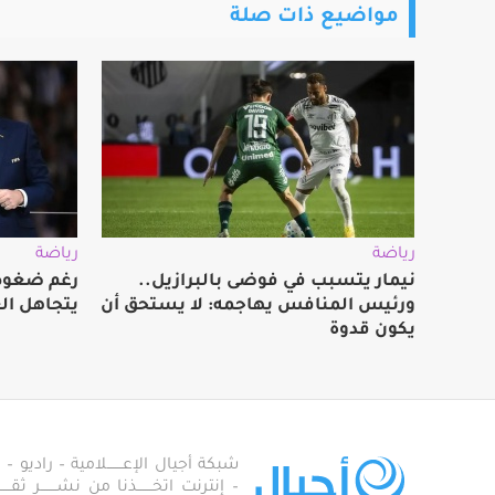
مواضيع ذات صلة
رياضة
رياضة
نيمار يتسبب في فوضى بالبرازيل..
رغم ضغوط 
ورئيس المنافس يهاجمه: لا يستحق أن
يتجاهل ال
يكون قدوة
شبكة أجيال الإعـــــــلامية – راديو – تلف
– إنترنت اتخـــــــذنا من نشـــــــر ثقــ