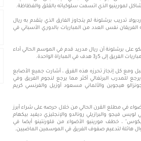
اكل لمورينيو الذي اتسمت سلوكياته بالقلق والفظاظة.
ديولا تدريب برشلونة لم يتجاوز الفارق الذي يتقدم به ريال
الفريقان نفس العدد من المباريات بالدوري الأسباني في
 على برشلونة أن ريال مدريد قدم في الموسم الحالي أداء
هدف في المباراة الواحدة.
بل ومع كل إنجاز تحرزه هذه الفرق ، أشارت جميع الأصابع
يرجع للمدرب البرتغالي أكثر مما يرجع لنجوم الفريق وفي
 جونزالو هيجوين والألماني مسعود أوزيل والفرنسي كريم
ضواء في مطلع القرن الحالي من خلال حرصه على شراء أبرز
ي لويس فيجو والبرازيلي رونالدو والإنجليزي ديفيد بيكهام
يكوس" ، خطف مورينيو الأضواء من فلورنتينو أيضا في
موال هائلة لتدعيم صفوف الفريق في الموسمين الماضيين.