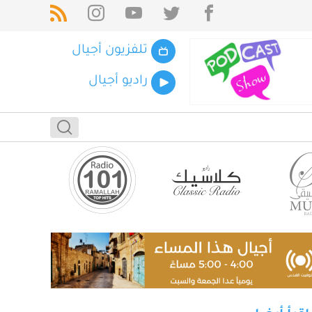
تلفزيون أجيال
راديو أجيال