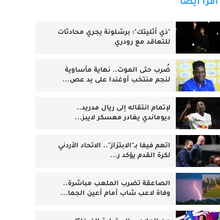
اقرأ أيضا
"ذي أثليتك": برشلونة يجري محادثات
للتعاقد مع رودري
ضُرب حتى الموت.. نهاية مأساوية
لنجم منتخب أوغندا على يد عص...
لإتمام انتقاله إلى ريال مدريد..
ديوماندي يغادر معسكر لايبز...
اتهم فيفا بـ"الابتزاز".. الاتحاد الأردني
لكرة القدم يؤكد ر...
الصاعقة تضرب الملعب مباشرة..
وفاة لاعب شاب أمام أعين الجما...