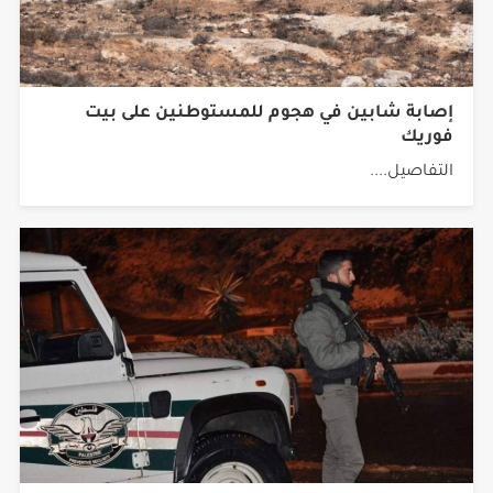
إصابة شابين في هجوم للمستوطنين على بيت
فوريك
التفاصيل....