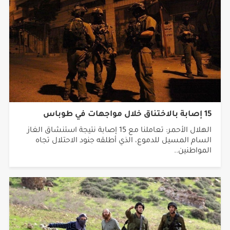
15 إصابة بالاختناق خلال مواجهات في طوباس
الهلال الأحمر: تعاملنا مع 15 إصابة نتيجة استنشاق الغاز
السام المسيل للدموع، الذي أطلقه جنود الاحتلال تجاه
المواطنين..