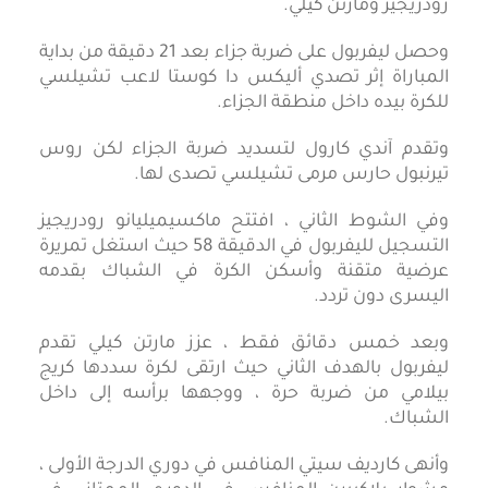
رودريجيز ومارتن كيلي.
وحصل ليفربول على ضربة جزاء بعد 21 دقيقة من بداية
المباراة إثر تصدي أليكس دا كوستا لاعب تشيلسي
للكرة بيده داخل منطقة الجزاء.
وتقدم آندي كارول لتسديد ضربة الجزاء لكن روس
تيرنبول حارس مرمى تشيلسي تصدى لها.
وفي الشوط الثاني ، افتتح ماكسيميليانو رودريجيز
التسجيل لليفربول في الدقيقة 58 حيث استغل تمريرة
عرضية متقنة وأسكن الكرة في الشباك بقدمه
اليسرى دون تردد.
وبعد خمس دقائق فقط ، عزز مارتن كيلي تقدم
ليفربول بالهدف الثاني حيث ارتقى لكرة سددها كريج
بيلامي من ضربة حرة ، ووجهها برأسه إلى داخل
الشباك.
وأنهى كارديف سيتي المنافس في دوري الدرجة الأولى ،