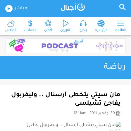
مباشر
القائمة
الرئيسية
راديو
تلفزيون
الأذان
العملات
الطقس
رياضة
مان سيتي يتخطى آرسنال .. وليفربول
يفاجئ تشيلسي
30 نوفمبر، 2011 - 12:11am