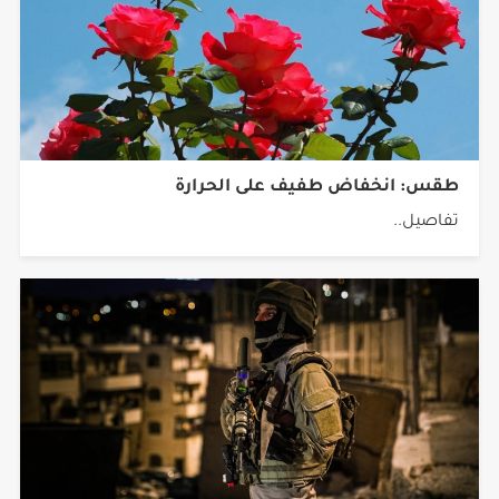
طقس: انخفاض طفيف على الحرارة
تفاصيل..