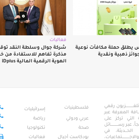
فعاليات
 يطلق حملة مكافآت نوعية
شركة جوال وسلطة النقد توق
وائز ذهبية ونقدية
مذكرة تفاهم للاستفادة من خ
الهوية الرقمية المالية iDplus
ــــــــــــزيون رقمي
فلسطينيات
إسرائيليات
ـــــافة المعرفة عبر
تمعية التي تركز على
عربي ودولي
رياضة
عبر رســــــــــــائل