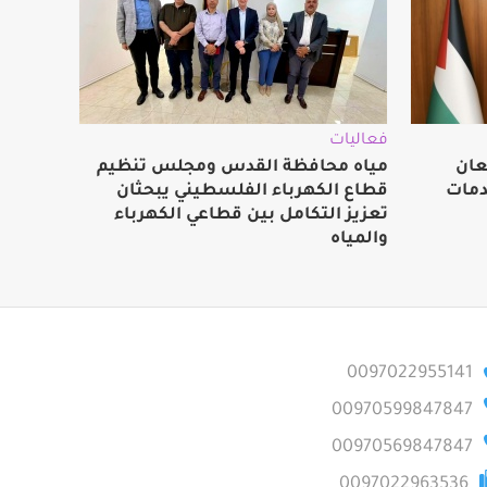
فعاليات
عان
مياه محافظة القدس ومجلس تنظيم
دمات
قطاع الكهرباء الفلسطيني يبحثان
تعزيز التكامل بين قطاعي الكهرباء
والمياه
0097022955141
00970599847847