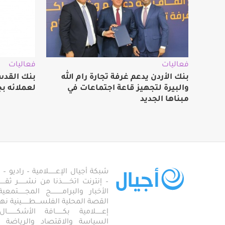
فعاليات
فعاليات
بنك الأردن يدعم غرفة تجارة رام الله
بنك القدس
والبيرة لتجهيز قاعة اجتماعات في
لعملائه بج
مبناها الجديد
شبكة أجيال الإعـــــــلامية – راديو – تلف
– إنترنت اتخـــــــذنا من نشـــــــر ثقــ
الأخبار والبرامـــــــــــج المجـــــــ
القصة المحلية الفلســــطـــــــينية نهجاً، 