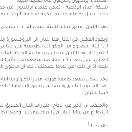
شبكة أجيال الإذاعية - تمكن علماء ايرلنديون من 
بحيث ينحل بكامله، حسبما ذكرته صحيفة "آيرش تايمز"
وهذا اللبان صديق تماما للبيئة المحيطة، اذ لا يلتصق
ويعود الفضل في ابتكار هذا اللبان الى البروفسورة اي
ان "اللبان مصنوع من المكونات الطبيعية على اساس برو
أظهرت ان هذا اللبان متطابق تماما مع العلكة العادي
العادي، ينحل بعد 45 دقيقة بعد مضغه ت
بلعه، اذ ان ذلك آمن تماما لصحتك". كما ان محتوى الم
وقد سجل معهد جامعة كورك امتيازا لتكنولوجيا انتاج 
"هذا المنتوج له آفاق واسعة في سوق المضافات الغذائ
كبيرا باللبان".
والملفت ان الخبر عن انجاح اختبارات اللبان الصديق للبي
الشوارع من بقايا اللبان في العاصمة دبلن وحدها تجاوزت 330 ألف يورو في العام ا
ص ن - ر أ