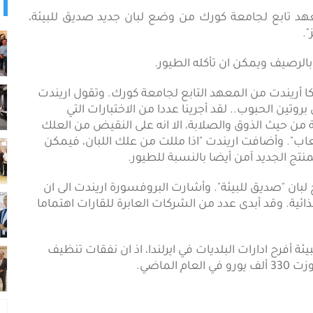
معهد تابع لجامعة كورك من وضع لبان جديد صديق للبيئة،
.
 بالرصيف ويمكن ان تأكله الطيور.
لكا أريندت من المعهد التابع لجامعة كورك. وتقول اريندت
تين الحبوب.. لقد أجرينا عددا من الاختبارات التي
ة من حيث الذوق والصلابة، الا انه على النقيض من العلك
حت تأثير اللعاب". وأضافت اريندت "اذا مللت من علك اللبان، فيمكن
نتج الجديد آمن أيضا بالنسبة للطيور.
لبان "صديق للبيئة". وأشارت البروفسورة اريندت الى ان
ية. وقد أبدى عدد من الشركات العابرة للقارات اهتماما
ئة أفرح ادارات البلديات في ايرلندا، اذ ان نفقات تنظيف
لماضي.