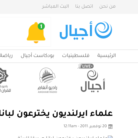
من نحن
اتصل بنا
البث المباشر
الرئيسية
فلسطينيات
بودكاست أجيال
رياضة
علماء ايرلنديون يخترعون لبانا
20 نوفمبر، 2011 - 12:11am