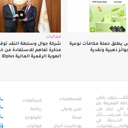
فعاليات
 يطلق حملة مكافآت نوعية
شركة جوال وسلطة النقد توق
وائز ذهبية ونقدية
مذكرة تفاهم للاستفادة من خ
الهوية الرقمية المالية iDplus
ــــــــــــزيون رقمي
فلسطينيات
إسرائيليات
ـــــافة المعرفة عبر
تمعية التي تركز على
عربي ودولي
رياضة
عبر رســــــــــــائل