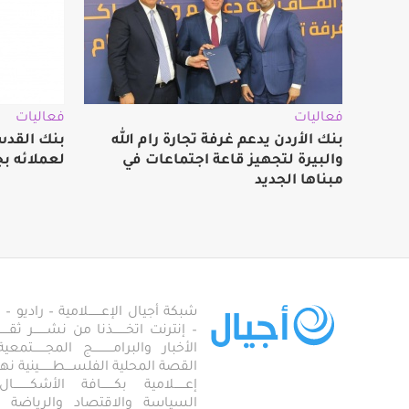
فعاليات
فعاليات
بنك الأردن يدعم غرفة تجارة رام الله
بنك القدس
والبيرة لتجهيز قاعة اجتماعات في
لعملائه بج
مبناها الجديد
شبكة أجيال الإعـــــــلامية – راديو – تلف
– إنترنت اتخـــــــذنا من نشـــــــر ثقــ
الأخبار والبرامـــــــــــج المجـــــــ
القصة المحلية الفلســــطـــــــينية نهجاً، 