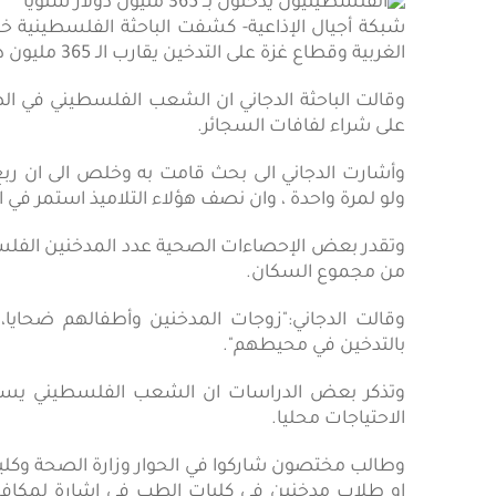
شبكة أجيال الإذاعية- كشفت الباحثة الفلسطينية خ
الغربية وقطاع غزة على التدخين يقارب الـ 365 مليون دولار سنويا.
وقالت الباحثة الدجاني ان الشعب الفلسطيني في الض
على شراء لفافات السجائر.
وأشارت الدجاني الى بحث قامت به وخلص الى ان ربع
ولو لمرة واحدة ، وان نصف هؤلاء التلاميذ استمر في ال
من مجموع السكان.
وقالت الدجاني:"زوجات المدخنين وأطفالهم ضحايا،
بالتدخين في محيطهم".
وتذكر بعض الدراسات ان الشعب الفلسطيني يستور
الاحتياجات محليا.
وطالب مختصون شاركوا في الحوار وزارة الصحة وكل