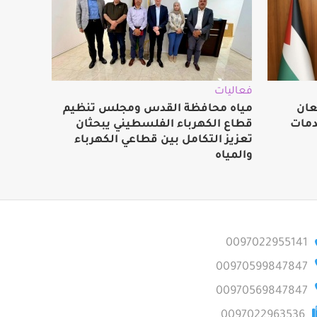
فعاليات
عان
مياه محافظة القدس ومجلس تنظيم
دمات
قطاع الكهرباء الفلسطيني يبحثان
تعزيز التكامل بين قطاعي الكهرباء
والمياه
0097022955141
00970599847847