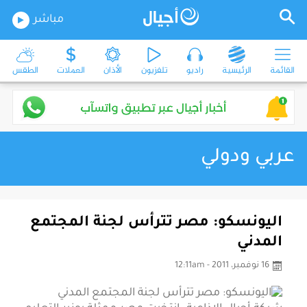
مباشر
القائمة
الرئيسية
راديو
تلفزيون
الأذان
العملات
الطقس
عربي ودولي
اليونسكو: مصر تترأس لجنة المجتمع
المدني
16 نوفمبر، 2011 - 12:11am