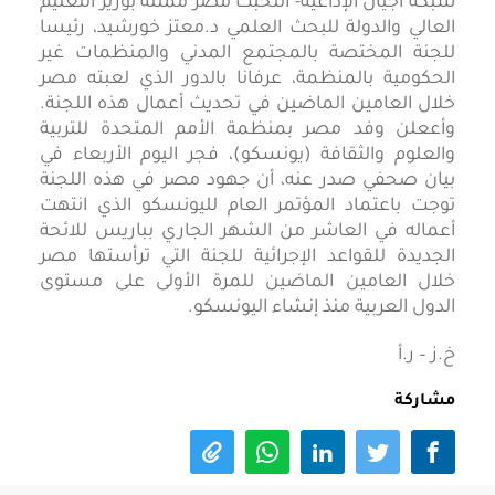
شبكة أجيال الإذاعية- انتخبت مصر ممثلة بوزير التعليم
العالي والدولة للبحث العلمي د.معتز خورشيد، رئيسا
للجنة المختصة بالمجتمع المدني والمنظمات غير
الحكومية بالمنظمة، عرفانا بالدور الذي لعبته مصر
خلال العامين الماضين في تحديث أعمال هذه اللجنة.
وأععلن وفد مصر بمنظمة الأمم المتحدة للتربية
والعلوم والثقافة (يونسكو)، فجر اليوم الأربعاء في
بيان صحفي صدر عنه، أن جهود مصر في هذه اللجنة
توجت باعتماد المؤتمر العام لليونسكو الذي انتهت
أعماله في العاشر من الشهر الجاري بباريس للائحة
الجديدة للقواعد الإجرائية للجنة التي ترأستها مصر
خلال العامين الماضين للمرة الأولى على مستوى
الدول العربية منذ إنشاء اليونسكو.
خ.ز – ر.أ
مشاركة