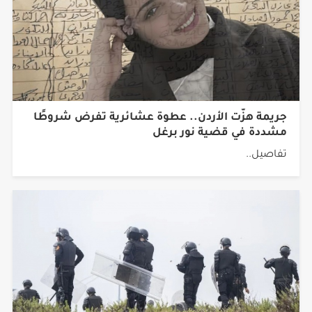
جريمة هزّت الأردن.. عطوة عشائرية تفرض شروطًا
مشددة في قضية نور برغل
تفاصيل..