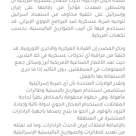
شبكة أجيال الإذاعية- ذكرت مصادر عسكرية أمريكية أن
واشنطن صعدت مؤخراً من رقابتها على إيران
وإسرائيل على خلفية مخاوف من استعداد اسرائيل
لتوجيه ضربة عسكرية ضد البرنامج النووي الإيراني، قد
تستخدم فيها تل أبيب الصواريخ الباليستية، بحسب
تكهنات أمريكية.
وذكر المصدر إن القيادة المركزية والأخرى الأوروبية، قد
كثفتا من مراقبة أي تحركات عسكرية في كلا البلدين،
حيث تعد الأقمار الصناعية الأمريكية أبرز وسائل جمع
المعلومات في المنطقتين، دون التأكيد إذا ما جرى
الاستعانة بها بالفعل.
وتقدر الولايات المتحدة بأن أي ضربة إسرائيلية
ستتضمن استخدام صواريخ باليستية وطائرات
مأهولة، وهي خطوة محفوفة بالمخاطر نظراً لحاجة
المقاتلات لاستخدام المجال الجوي لدولة ثالثة وإعادة
التزود بالوقود في الجو ما يتيح رصدها بأجهزة الرادارات
المنتشرة في المنطقة.
بالإضافة لامتلاك إيران لأحدث الرادارات، وما قد تمثله
من تهديد للطائرات والصواريخ الباليستية الإسرائيلية،