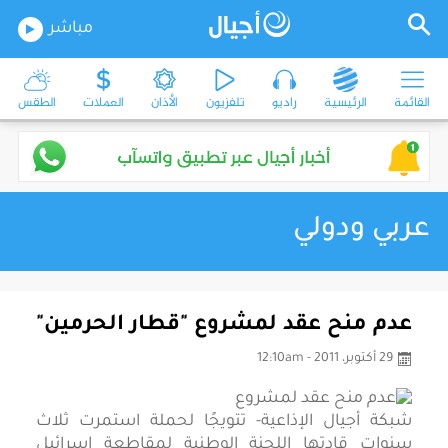
مباشر
القائمة
الرئيسية
راديو
تلفزيون
الأذان
العملات
الطقس
عربي ودولي
عدم منح عقد لمشروع "قطار الحرمين"
29 أكتوبر، 2011 - 12:10am
شبكة أجيال الإذاعية- تتويجًا لحملة استمرت ثلاث
سنوات قادتها اللجنة الوطنية لمقاطعة إسرائيل