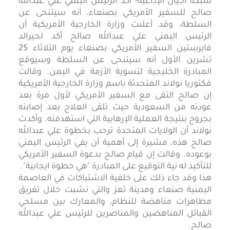
شبكة أجيال الإذاعية- أكد الرئيس اليمني علي عبدالله
صالح للسفير الأمريكي بصنعاء، أنه سيتنحى عن
السلطة، وقد أعلنت وزارة الخارجية الأمريكية أن
الرئيس اليمني علي عبدالله صالح أكد لجيرالد
فايرستين السفير الأمريكي بصنعاء يوم الثلاثاء 25
تشرين الأول أنه سيتنحى عن السلطة وسيوقع
المبادرة الخليجية لتسوية الأزمة في اليمن. وقالت
فكتوريا نولاند المتحدثة باسم وزارة الخارجية الأمريكية
إن صالح التقى مع السفير الأمريكي لأول مرة بعد
عودته من السعودية حيث تلقى العلاج بعد إصابته
بجروح بنتيجة العملية الإرهابية التي استهدفته. وأكدت
نولاند أن الولايات المتحدة ترحب بخطوة علي عبدالله
صالح هذه، مشيرة إلى أهمية أن يفي الرئيس اليمني
بوعوده. وقالت إن قيام صالح بدعوة السفير الأمريكي
للتأكيد له نية التوقيع على المبادرة "هي خطوة ايجابية".
هذا وقد جاء ذلك على خلفية الاشتباكات في العاصمة
اليمنية صنعاء ومدينة تعز والتي نشبت خلال تفريق
مظاهرات مناهضة للنظام، والمعارك بين مسلحي
القبائل المناهضين والمناصرين للرئيس علي عبدالله
صالح.