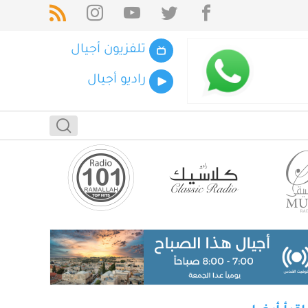
تلفزيون أجيال
راديو أجيال