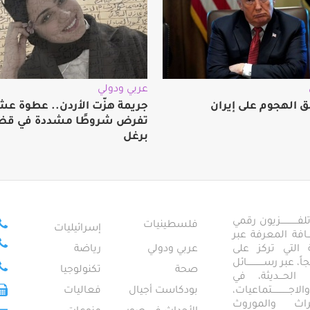
عربي ودولي
ق الهجوم على إيران
جريمة هزّت الأردن.. عطوة عش
تفرض شروطًا مشددة في قضي
برغل
ــــــــــــزيون رقمي
فلسطينيات
إسرائيليات
ـــــافة المعرفة عبر
تمعية التي تركز على
عربي ودولي
رياضة
عبر رســــــــــــائل
صحة
تكنولوجيا
ــال الحـــديثة، في