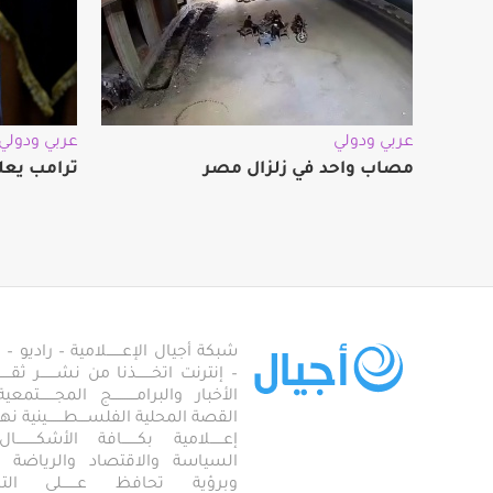
عربي ودولي
عربي ودولي
مصاب واحد في زلزال مصر
ترامب يعل
شبكة أجيال الإعـــــــلامية – راديو – تلف
– إنترنت اتخـــــــذنا من نشـــــــر ثقــ
الأخبار والبرامـــــــــــج المجـــــــ
القصة المحلية الفلســــطـــــــينية نهجاً، 
إعــــــلامية بكـــــــافة الأشكـــــــ