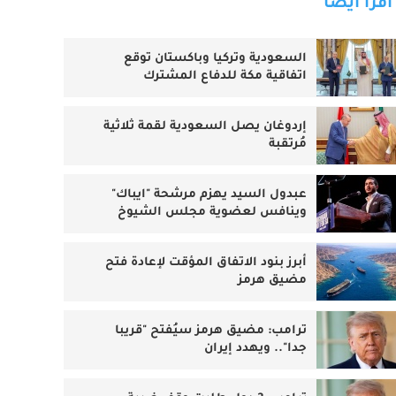
اقرأ أيضا
السعودية وتركيا وباكستان توقع
اتفاقية مكة للدفاع المشترك
إردوغان يصل السعودية لقمة ثلاثية
مُرتقبة
عبدول السيد يهزم مرشحة "ايباك"
وينافس لعضوية مجلس الشيوخ
أبرز بنود الاتفاق المؤقت لإعادة فتح
مضيق هرمز
ترامب: مضيق هرمز سيُفتح "قريبا
جدا".. ويهدد إيران